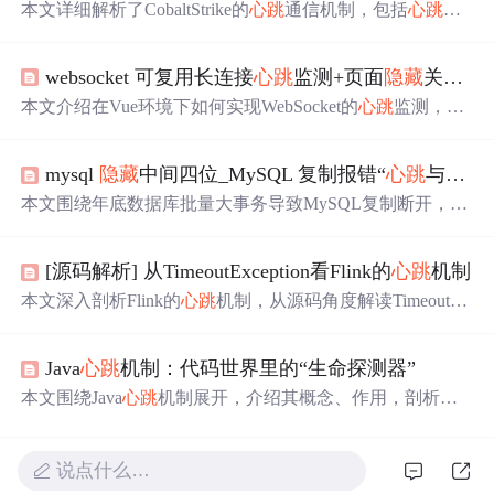
本文详细解析了CobaltStrike的
心跳
通信机制，包括
心跳
包
的基本概念、加密与解密过程、自定义配置等内容，并介
绍了如何通过修改配置文件实现流量伪装。
websocket 可复用长连接
心跳
监测+页面
隐藏
关闭页面显示重启websocket+断线重连
本文介绍在Vue环境下如何实现WebSocket的
心跳
监测，确
保连接稳定性，并详细讲解了主动与被动关闭的判断及重
连机制。通过实例代码展示了如何在页面
隐藏
时主动关闭
mysql
隐藏
中间四位_MySQL 复制报错“
心跳
与本地信息不兼容”-
连接，以及如何在错误或关闭后进行智能重连。
本文围绕年底数据库批量大事务导致MySQL复制断开，报
错“
心跳
与本地信息不兼容”展开。通过复现实验，解析
心
跳
包结构，发现是因binlog中next_position字段4字节最大值
[源码解析] 从TimeoutException看Flink的
心跳
机制
为4G，大事务时位置超4G会溢出，导致
心跳
包中该值变小
而报错，并给出两种解决方法。
本文深入剖析Flink的
心跳
机制，从源码角度解读TimeoutEx
ception异常背后的原因，介绍
心跳
服务的创建、初始化过
程及
心跳
机制的动态运行机制，探讨ResourceManager、Job
Java
心跳
机制：代码世界里的“生命探测器”
Master与TaskExecutor之间的
心跳
监控流程。
本文围绕Java
心跳
机制展开，介绍其概念、作用，剖析原
理，包括工作流程、关键参数设定和状态流转。阐述Java
中实现
心跳
机制的方式及定时任务技术，通过实际案例说
明其在分布式系统和网络通信中的应用，还提及
心跳
机制
说点什么…
的优化扩展及未来发展趋势。