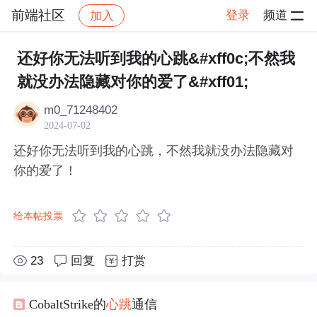
前端社区
登录
频道
加入
帖子详情
社区
前端社区
感慨
还好你无法听到我的心跳&#xff0c;不然我
就没办法隐藏对你的爱了&#xff01;
m0_71248402
2024-07-02
还好你无法听到我的心跳，不然我就没办法隐藏对
你的爱了！
给本帖投票
23
回复
打赏
CobaltStrike的
心跳
通信