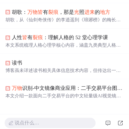
生活。提到17岁独腿少年坚持跑完1000米比赛，以及孩子
寒风中迎爸爸的温暖瞬间，激励大家在认清生活真相后依
胡歌：
万物
皆
有
裂痕
，那是
光
照
进来
的
地方
然热爱生活。
胡歌，从《仙剑奇侠传》的李逍遥到《琅琊榜》的梅长
苏，历经车祸生死考验，用十年时间完成自我超越。在事
业巅峰时选择留学深造，展现了其对演技的不懈追求和对
人性
皆
有
裂痕
：理解人格的 52 堂心理学课
生活的深刻理解。
本文系统梳理人格心理学核心内容，涵盖九类典型人格障
碍特征及心理机制，包括自恋型、边缘型、强迫型、偏执
型等；深入阐释防御机制（分裂、投射、理智化等）与依
读书
恋理论（安全型、焦虑型、回避型）；对比精神分析、人
本主义、特质流派（大五人格OCEAN）等主要理论视角；
博客虽未详述读书相关具体信息技术内容，但传达出一种
强调人格的可塑性、非标签化理解及临床应用边界。
积极理念，如同
万物
有
裂痕
，读书也能让希望与智慧之
光
透入。
万物
识别-中文镜像商业应用：二手交易平台图片自动识别品类与成色初筛
本文介绍一款面向二手交易平台的中文轻量级AI视觉镜
像，支持本地部署、开箱即用，可在数秒内完成商品品类
识别与成色描述（如'iPhone 13（屏幕有
裂痕
）'）。该方案
基于cv_resnest101_general_recognition算法，专为中文真实
商品场景优化，输出全中文结构化结果；已实现Gradio We
说点什么…
b界面快速启用、批量处理、API封装及模型微调能力，显