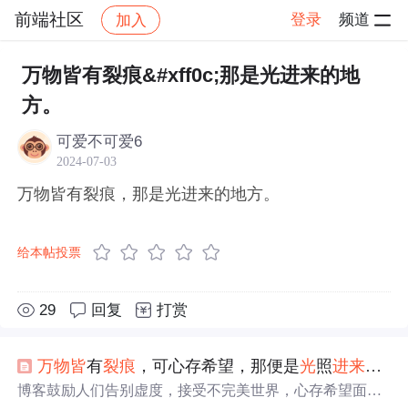
前端社区
登录
频道
加入
帖子详情
社区
前端社区
感慨
万物皆有裂痕&#xff0c;那是光进来的地
方。
可爱不可爱6
2024-07-03
万物皆有裂痕，那是光进来的地方。
给本帖投票
29
回复
打赏
万物
皆
有
裂痕
，可心存希望，那便是
光
照
进来
的
地
博客鼓励人们告别虚度，接受不完美世界，心存希望面对