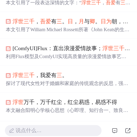
本文引用了一段表达深情的文字：“
浮世
三
千
，
吾爱
有
三
。
日
，
月
与
卿
。
日
为
朝，
月
为
暮
，
卿
为朝朝
暮
暮
。”通过这种
诗意的方式表达了对某人的深深爱意。
浮世
三
千
，
吾爱
有
三
。
日
，
月
与
卿
。
日
为
朝，
月
为
本文引用了William Michael Rossetti所著《John Keats的生
活》中的一段话，表达了作者对于太阳、
月
亮和某个人深
深的爱意，并强调了相互信任在人际关系中的重要性。
[ComfyUI]Flux：直出浪漫爱情故事；
浮世
三
千
,
吾
利用Flux模型及ComfyUI实现高质量的浪漫爱情故事艺术
创作。涵盖周年庆典、封面设计等多个场景，展示细腻情
感与高分辨率图像相结合的魅力。
浮世
三
千
，我爱有
三
。
探讨了现代女性对于婚姻和家庭的传统观念的反思，强调
个人价值和自我实现的重要性，倡导独立自主的生活态
度，同时分享了如何通过阅读、旅行、工作等方式提升自
浮世
万千，万千红尘，红尘易惑，易惑不得
我，追求幸福生活的智慧。
本文融合阳明心学核心思想（心即理、知行合一、致良
知）、佛道式空观（相由心生、境随心转、破心中之贼）
及存在主义式生命体悟，探讨主体性觉醒、真我确认与认
知边界。强调内在心性对现实建构的主导作用，批判执念
说点什么…
幻象，主张在无常中确立价值锚点，体现信息技术时代下