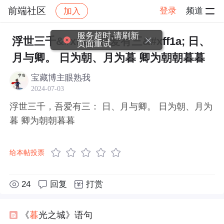
前端社区
登录
频道
加入
帖子详情
社区
前端社区
感慨
服务超时,请刷新
浮世三千&#xff0c;吾爱有三&#xff1a; 日、
页面重试
月与卿。 日为朝、月为暮 卿为朝朝暮暮
宝藏博主眼熟我
2024-07-03
浮世三千，吾爱有三： 日、月与卿。 日为朝、月为
暮 卿为朝朝暮暮
给本帖投票
24
回复
打赏
《
暮
光之城》语句