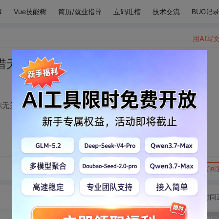
N
Vue技能树
简历/就业指导
立码吐槽
技术交流
BUG记
用AI写
惜天天夜班，爱情与你无关
你无关
转发到动态
举报
写回
切换为时间