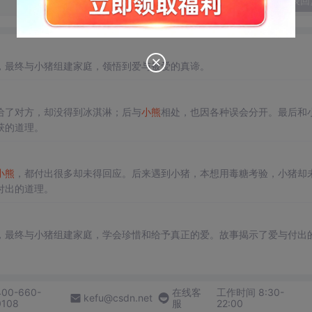
发表回
，最终与小猪组建家庭，领悟到爱与被爱的真谛。
给了对方，却没得到冰淇淋；后与
小熊
相处，也因各种误会分开。最后和
获的道理。
小熊
，都付出很多却未得回应。后来遇到小猪，本想用毒糖考验，小猪却
付出的道理。
，最终与小猪组建家庭，学会珍惜和给予真正的爱。故事揭示了爱与付出
400-660-
在线客
工作时间 8:30-
kefu@csdn.net
0108
服
22:00