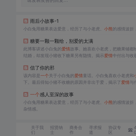
请发表友善的回复…
雨后小故事-1
小白兔用糖果表达爱意，经历了与小老虎、
小熊
的感情波折
糖要一颗一颗给，别爱的太满
此博客讲述小白兔的
爱情
故事。她喜欢小老虎，把糖果铺都
结婚，却发现小猪收下糖果另有隐情。揭示
爱情
中付出与收
信了你的邪
该内容是
一个
关于小白兔的
爱情
童话。小白兔喜欢小老虎和
下。最后得知小猪不收糖的原因并非出于爱，揭示了
爱情
与
一个
感人至深的故事
小白兔用糖果表达爱意，经历了与小老虎、
小熊
的感情波折
杂情感。
关于我
招贤纳
商务合
寻求报
协议专
们
士
作
道
区