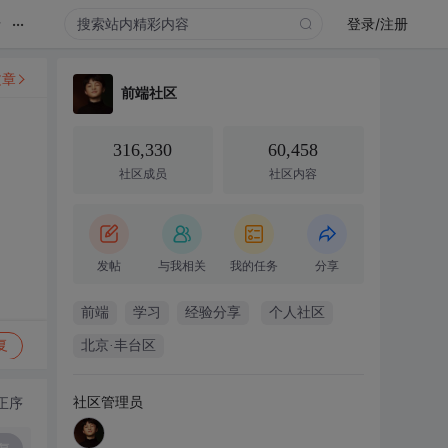
...
录
登录/注册
文章
前端社区
316,330
60,458
社区成员
社区内容
发帖
与我相关
我的任务
分享
前端
学习
经验分享
个人社区
复
北京·丰台区
社区管理员
正序