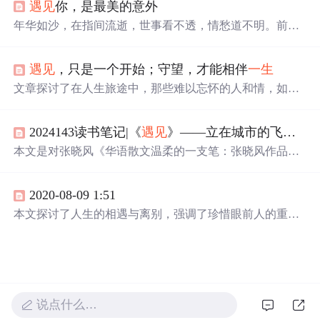
遇见
你，是最美的意外
歌不仅是李玉刚音乐生涯的一个里程碑，也是他对粉丝和
生活中重要人物的感激之情的表达。
年华如沙，在指间流逝，世事看不透，情愁道不明。前世
烟尘，今生雨滴，晶莹化为朦胧容颜。笔墨成画，梦中飘
摇，
遇见
或是最美的意外。
一生
短暂，几多遗憾？
遇见
，只是一个开始；守望，才能相伴
一生
文章探讨了在人生旅途中，那些难以忘怀的人和情，如何
在记忆中留下深刻烙印，即使时间流逝，那份情感依旧深
埋心中。通过细腻的文字描绘，展现出人们在面对离别与
2024143读书笔记|《
遇见
》——立在城市的飞尘里，我们是一列忧愁而又快乐的树
回忆时的复杂心情，以及对于过往美好瞬间的珍视。
本文是对张晓风《华语散文温柔的一支笔：张晓风作品集
（共5册）》中《
遇见
》的读书笔记。书中文字温柔慈悲、
角度奇特，展现了生活、爱情、亲情等多方面感悟，如对
2020-08-09 1:51
爱、时间、自然的思考，还有对小孩、母亲的细腻情感描
写，打开了看待事情的新角度。
本文探讨了人生的相遇与离别，强调了珍惜眼前人的重要
性。相遇是
惊喜
，离别虽不舍，但我们应以坦然的心态面
对。文章呼吁读者感恩每
一次
的
遇见
，不辜负彼此的付
出，将美好的回忆留在心中。
说点什么…