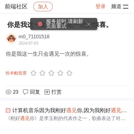
前端社区
登录
频道
加入
帖子详情
社区
前端社区
感慨
服务超时,请刷新
你是我这一生只会遇见一次的惊喜。
页面重试
m0_71101518
2024-07-03
你是我这一生只会遇见一次的惊喜。
给本帖投票
23
回复
打赏
计算机音乐因为我刚好
遇见
你,因为我刚好
遇见
你歌
《刚好
遇见
你》是李玉刚的代表作之一，歌曲表达了对生
命中重要
遇见
的感慨和珍视。歌词简单却深情，讲述了人
生的相遇与离别，以及这些经历带来的成长和回忆。这首