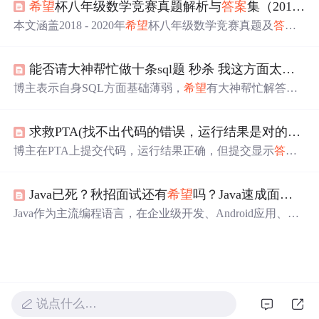
希望
杯八年级数学竞赛真题解析与
答案
集（2018-2020）
本文涵盖2018 - 2020年
希望
杯八年级数学竞赛真题及
答案
。介绍竞赛目的意义，解析真题，阐述其对提升数学能力
的作用，还提及解题能力、思维敏捷性培养方法，以及真
能否请大神帮忙做十条sql题 秒杀 我这方面太薄弱了
题在教学辅导中的应用和竞赛心理素质与应对策略，助力
提升竞赛水平。
博主表示自身SQL方面基础薄弱，
希望
有大神帮忙解答十
条SQL题目并给出
答案
，以提升自己在这方面的能力。
求救PTA(找不出代码的错误，运行结果是对的，但是不知道为什么在PTA上面提交就显示
博主在PTA上提交代码，运行结果正确，但提交显示
答案
错误，
希望
有人能帮忙解惑。
Java已死？秋招面试还有
希望
吗？Java速成面试题及
Java作为主流编程语言，在企业级开发、Android应用、大
数据处理等领域依然占据重要地位。秋招面试中，Java技
能需求量大，掌握Java可提升面试成功率。本文提供Java速
成面试题及
答案
，帮助求职者高效备考。
说点什么…