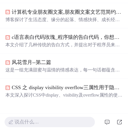
lHeight, clientTop和offsetTop等属性的区别与应用，通过实
例代码与图表展示，帮助读者理解各属性在网页布局中的
计算机专业朋友圈文案,朋友圈文案文艺范简约 很美很好听的文艺句子合集
作用。
博客探讨了生活态度、缘分的起落、情感抉择、成长经历
与平凡中的美好。作者通过富有诗意的语言，揭示了生活
的真谛在于心境、珍惜当下和对未来的期待。
c语言表白代码玫瑰_程序猿的告白代码，你想要吗？
本文介绍了几种传统的告白方式，并提出对于程序员来说
更创新且具有技术含量的告白方法，如使用VBS脚本编写
自动告白代码。
风花雪月--第二篇
这是一组充满甜蜜与温情的情感表达，每一句话都蕴含着
深深的喜爱和温柔，适合用来向爱人传递心中的情感。这
些短句不仅表达了作者对爱情的独特见解，也展示了情感
CSS 之 display visibility overflow三属性用于隐藏元素的区别
细腻的一面，让人感受到爱情的美好和力量。
本文深入探讨CSS中display、visibility及overflow属性的使用
方法，对比不同隐藏方式的效果，如保留位置的visibility:hi
dden与不保留位置的display:none，以及仅隐藏溢出内容的o
verflow:hidden。
说点什么…