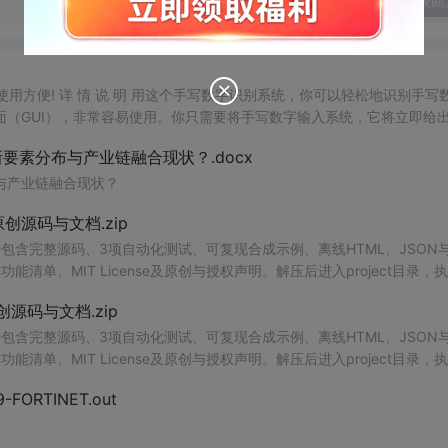
发表回
，使用方便! 详 情 说 明 用这个手写数字识别系统，你可以轻松地识别手写
（GUI），非常容易使用。你只需要将手写数字输入系统，它将立即给
、工作还是日常生活，都能为你提供快速和准确的识别服务。它是一个非
素分布与产业链融合现状？.docx
与产业链融合现状？
.0-原创源码与文档.zip
包含完整源码、3项自动化测试、可复现合成示例、离线HTML、JSON与
能清单、MIT License及原创与授权声明。解压后进入project目录，执
告，也可通过本地静态服务器打开网页。运行时零第三方依赖，不包含热点产品或开源
.0-原创源码与文档.zip
。适合前端开发、AI应用工程、测试审计和课程实践。
包含完整源码、3项自动化测试、可复现合成示例、离线HTML、JSON与
能清单、MIT License及原创与授权声明。解压后进入project目录，执
告，也可通过本地静态服务器打开网页。运行时零第三方依赖，不包含热点产品或开源
29-FORTINET.out
。适合前端开发、AI应用工程、测试审计和课程实践。