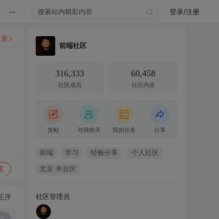
...
录
登录/注册
文章
前端社区
316,333
60,458
社区成员
社区内容
发帖
与我相关
我的任务
分享
前端
学习
经验分享
个人社区
复
北京·丰台区
社区管理员
正序