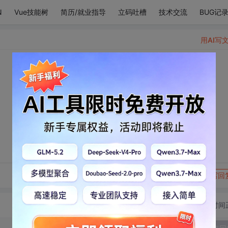
N
Vue技能树
简历/就业指导
立码吐槽
技术交流
BUG记
用AI写
转发到动态
举报
写回
切换为时间