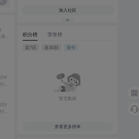
复
加入社区
数
积分榜
荣誉榜
出准确
常方
近7日
近30日
至今
SV
行np
项目
暂无数据
SV
行np
项目
查看更多榜单