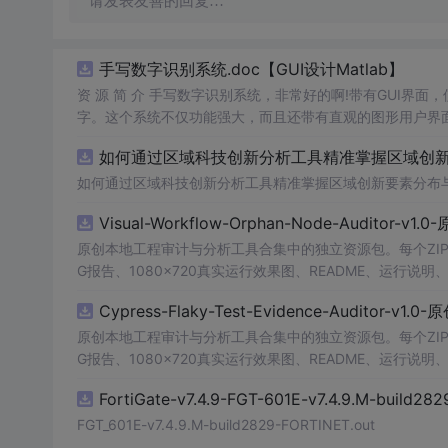
请发表友善的回复…
手写数字识别系统.doc【GUI设计Matlab】
资 源 简 介 手写数字识别系统，非常好的啊!带有GUI界面
字。这个系统不仅功能强大，而且还带有直观的图形用户界面
的识别结果。这个系统可以在各种场景中使用，无论是学校
如何通过区域科技创新分析工具精准掌握区域创新要
便和实用的工具，你一定会喜欢它的！
如何通过区域科技创新分析工具精准掌握区域创新要素分布
Visual-Workflow-Orphan-Node-Auditor-v1
原创本地工程审计与分析工具合集中的独立资源包。每个ZIP
G报告、1080×720真实运行效果图、README、运行说明、功
m test验证算法，执行npm run report生成报
Cypress-Flaky-Test-Evidence-Auditor-v1
源码、Logo、官方截图、论文、生产日志或其他受限素材
原创本地工程审计与分析工具合集中的独立资源包。每个ZIP
G报告、1080×720真实运行效果图、README、运行说明、功
m test验证算法，执行npm run report生成报
FortiGate-v7.4.9-FGT-601E-v7.4.9.M-build28
源码、Logo、官方截图、论文、生产日志或其他受限素材
FGT_601E-v7.4.9.M-build2829-FORTINET.out