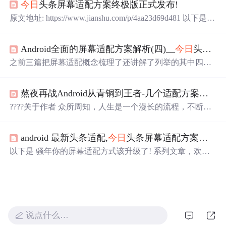
今日
头条屏幕适配方案终极版正式发布!
家带来更好的选择。 一、屏幕适配是什么？ 由于安卓系统
的开放性，不同的厂家都可以根据自己的需要修改Android
原文地址: https://www.jianshu.com/p/4aa23d69d481 以下是
系统，手机屏幕尺寸也各不相同，对于用户来说可以有不
骚年你的屏幕适配方式该升级了! 系列文章，欢迎转发以及
同的选择，但是对于软件开发者而言确实很头痛，一个软
分享: 骚年你的屏幕适配方式该升级了!（一）-
今日
头条适
件需要同时适配不同尺寸的屏幕，确保给用户带来更好的
Android全面的屏幕适配方案解析(四)__
今日
头条适配方案
配方案 骚年你的屏幕适配方式该升级了!（二）-SmallestWi
体验。 二、主流适配 1.宽高
限定
符适配 宽高
限定
符适配也
dth
限定
符适配方案
今日
头条屏幕适配方案终极版正式发
之前三篇把屏幕适配概念梳理了还讲解了列举的其中四种
可以叫屏幕分..
布! 前言 我在前面两篇文章中详细介绍了
今日
头条适配方
适配方案，还没有看过的童鞋可以先参考这三篇： Android
案 和 S...
全面的屏幕适配方案解析(一)__屏幕适配概念梳理 Android
熬夜再战Android从青铜到王者-几个适配方案【建议收藏】
全面的屏幕适配方案解析(二)__宽高
限定
符屏幕适配 Andro
id全面的屏幕适配方案解析(三)__sw
限定
符适配方案 下面
????关于作者 众所周知，人生是一个漫长的流程，不断克
列举常用的适配方案： dp适配方案 宽高
限定
符适配方案 A
服困难，不断反思前进的过程。在这个过程中会产生很多
ndroidAutoLayout适配方案 sw
限定
符适配方案
今日
头条适
对于人生的质疑和思考，于是我决定将自己的思考，经验
配方案 AndroidAutoSize适配方案 这里还是有必要重申一
android 最新头条适配,
今日
头条屏幕适配方案终极版正式发布!
和故事全部分享出来，以此寻找共鸣！！！ 专注于Androi
下，有些过时的
d/Unity和各种游戏开发技巧，以及各种资源分享（网站、
以下是 骚年你的屏幕适配方式该升级了! 系列文章，欢迎
工具、素材、源码、游戏等） ????即将学会 了解到市面上
转发以及分享:前言我在前面两篇文章中详细介绍了
今日
头
Android适配的几种方案，并且从中选择合适的技术。 ????
条适配方案 和 SmallestWidth
限定
符适配方案 的原理，并
背景 ????实践过程 ????数据报告 从Android诞生后没多久，
验证了它们的可行性，以及总结了它们各自的优缺点，可
适配就一直
以说这两个方案都是目前比较优秀、比较主流的 Android
屏幕适配方案，而且它们都已经拥有了一定的用户基数但
说点什么…
是对于一些才接触这两个方案的朋友，肯定或多或少还是
不知道如何选...