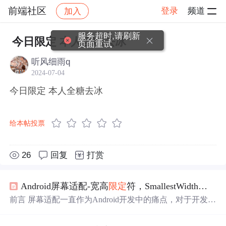
前端社区
登录
频道
加入
帖子详情
社区
前端社区
感慨
服务超时,请刷新
今日限定 本人全糖去冰
页面重试
听风细雨q
2024-07-04
今日限定 本人全糖去冰
给本帖投票
26
回复
打赏
Android屏幕适配-宽高
限定
符，SmallestWidth，
今日
前言 屏幕适配一直作为Android开发中的痛点，对于开发者
来说，适配形色各异的手机屏幕确实很头疼，今天小编就
目前主流的三种屏幕适配方法进行详细讲解，希望能给大