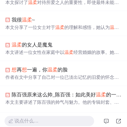
本文探讨了
温柔
对待所爱之人的重要性，即使最终未能在
一起，也能留下美好的回忆。通过一个数学比喻，阐述了
找到灵魂伴侣的几率虽小，但
温柔
与主动的态度能够增加
我很
温柔
~
遇见的可能性。
本文分享了一位女士对于
温柔
的理解和感悟，她认为
温柔
是一种修养，并通过与儿子之间的温馨互动展现了
温柔
的
实际意义。
温柔
的女人是魔鬼
本文讲述一位女性在家庭中以
温柔
经营婚姻的故事。她适
时装聋作哑、不加抱怨，用智慧处理先生手机夜响和醉酒
回家等问题，让先生有所改变。她认为女人的
温柔
能抓住
想
再
想
一遍，你
温柔
的脸
先生的灵与肉，有爱的家庭值得珍惜经营。
作者在文中分享了自己对一位已淡出记忆的旧爱的怀念与
反思，从初识到分别，再到
多年
后的偶尔回忆，作者通过
一系列与这位女性相关的往事，勾勒出了一段情感的轨
陈百强原来这么帅_陈百强：如此美好
温柔
的一个男孩
迹。文章不仅是一次个人情感的回顾，也是对过往时光的
深深怀念。
本文主要讲述了陈百强的帅气与魅力。他的专辑封套、照
片尽显优雅迷人，声线独特，饱含深情又有穿透力，能驾
驭多种风格。其
温柔
嗓音令人心动，亲笔信也展现出斯文
气质。还提及香港为其举办纪念活动，他在电影中的形象
说点什么…
也十分美好。