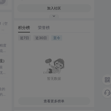
复
加入社区
M（空
积分榜
荣誉榜
，结
了控
近7日
近30日
至今
键技
精度
疏数
真验证
性
现）
科研
影响，
策
知水
究
优化
复杂
暂无数据
验；
性的
正则化
例；
的年
与实
查看更多榜单
改模