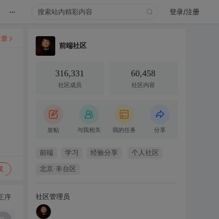
...
录
登录/注册
文章
前端社区
316,331
60,458
社区成员
社区内容
发帖
与我相关
我的任务
分享
前端
学习
经验分享
个人社区
复
北京·丰台区
社区管理员
正序