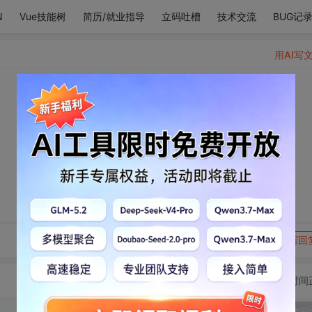
N
Vue技能树
简历/就业指导
立码吐槽
技术交流
BUG记
用AI写
。
转发到动态
举报
写回
切换为时间