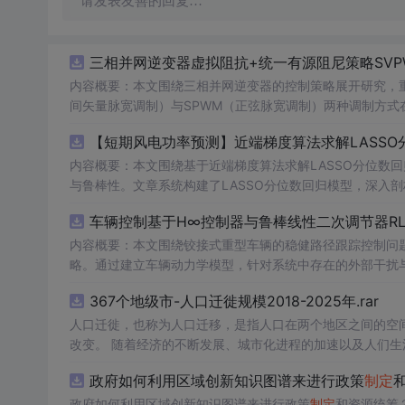
请发表友善的回复…
三相并网逆变器虚拟阻抗+统一有源阻尼策略SVP
内容概要：本文围绕三相并网逆变器的控制策略展开研究，重
间矢量脉宽调制）与SPWM（正弦脉宽调制）两种调制方式在
合统一有源阻尼技术有效抑制LC或LCL滤波器引起的谐振
【短期风电功率预测】近端梯度算法求解LASSO分
制策略的设计、调制算法的实现、动态响应分析及谐波抑制效
术，构建了完整的高性能并网逆变器控制系统仿真体系。; 适合人群：适用于从事电力电子、新能源发电、智能电网及相关领域的研究生、
内容概要：本文围绕基于近端梯度算法求解LASSO分位数
科研人员和工程技术人员，特别是具备三相并网逆变器控制理论基础并熟悉M
与鲁棒性。文章系统构建了LASSO分位数回归模型，深入
①用于高校与科研机构开展并网逆变器稳定性与控制策略的
据与异常值干扰等问题。通过Matlab平台完成了完整的
车辆控制基于H∞控制器与鲁棒线性二次调节器RL
工作；③为企业研发高性能、高可靠性的并网逆变器产品提供先进的控制方案与技术原型支
能，结果表明其相较于传统方法具有更强的稳定性和准确性
k模型文件进行实际操作与仿真验证，重点关注虚拟阻抗参
方向与技术应用案例，突出该方法在新能源预测与智能优化中的广泛适用性与实践价值。; 
内容概要：本文围绕铰接式重型车辆的稳健路径跟踪控制问题
并可进一步拓展学习文中提及的正负序控制、中点电位平衡
计学习）与Matlab编程能力，从事新能源发电预测、电
略。通过建立车辆动力学模型，针对系统中存在的外部干扰与
平。
生。; 使用场景及目标：①应用于短期风电功率预测，增强模型对噪声、异常值及非平稳特性的适应能力，提升电网调度的安全性与经济
控制性能，在保证稳定性的同时提升路径跟踪精度。研究利用
367个地级市-人口迁徙规模2018-2025年.rar
性；②为研究LASSO回归、分位数回归及近端梯度优化算法
行驶环境下的优越性与鲁棒性。; 适合人群：具备自动控制理论基础、车辆工程或自动化相关背景，熟悉Matlab/Simulink仿真工具，从事
③作为可再生能源消纳、电力市场出清、微网能量管理等工程场景下的核心数据
智能车辆控制、路径跟踪算法研究的研究生、科研人员及工程技术人员。; 使用场景及目标：①应用于铰接式
人口迁徙，也称为人口迁移，是指人口在两个地区之间的空
核心，建议读者在掌握LASSO与分位数回归理论基础上，结
型拖挂车）的自动驾驶路径跟踪控制系统设计；②为解决存
改变。 随着经济的不断发展、城市化进程的加速以及人们
项与损失函数的权衡机制。同时可借鉴文中丰富的科研案例
③服务于高校科研项目、毕业论文或工业界智能运输系统的技术开发。; 阅读建议：此资源以Matlab代码为核心
度、月度数据，我们能够更深入地理解这一社会现象，为政
政府如何利用区域创新知识图谱来进行政策
制定
和
验验证的深度融合。
程中结合控制理论基础知识，运行并调试所提供的仿真程序，
型参数或引入新的扰动场景进行拓展性实验，以增强实际应
政府如何利用区域创新知识图谱来进行政策
制定
和资源统筹