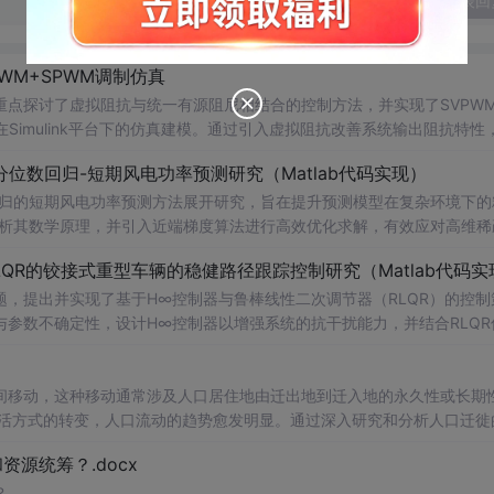
发表回
WM+SPWM调制仿真
点探讨了虚拟阻抗与统一有源阻尼相结合的控制方法，并实现了SVPW
Simulink平台下的仿真建模。通过引入虚拟阻抗改善系统输出阻抗特性
问题，从而提升逆变器在弱电网条件下的并网稳定性与电能质量。研究涵盖
位数回归-短期风电功率预测研究（Matlab代码实现）
果评估，同时拓展涉及正负序分离、中点电位平衡、DPWMA调制等关
回归的短期风电功率预测方法展开研究，旨在提升预测模型在复杂环境下的
ATLAB/Simulink仿真环境的专业人士；; 使用场景及目标：
剖析其数学原理，并引入近端梯度算法进行高效优化求解，有效应对高维稀
深入研究；②支撑学位论文撰写、学术期刊投稿或科研项目申报中的仿
算法实现与仿真实验，利用实际风电数据验证了该方法在不同分位点下的预测
QR的铰接式重型车辆的稳健路径跟踪控制研究（Matlab代码实
持；; 阅读建议：建议读者结合提供的Simulin
。此外，文档还整合了电力系统、机器学习、路径规划等多个领域的相关
数设计与有源阻尼的协同作用机制，深入理解不同调制策略对系统性能的
适合人群：具备扎实的数学基础（如凸优化、统
，提出并实现了基于H∞控制器与鲁棒线性二次调节器（RLQR）的控制
等先进控制技术，全面提升对复杂电网环境下并网系统稳定运行机制的认
力系统调度、智能优化算法或机器学习等领域的科研人员、工程技术人员及研
参数不确定性，设计H∞控制器以增强系统的抗干扰能力，并结合RLQR
Matlab进行仿真验证，对比不同工况下的控制效果，展示了所提方法在
的学者提供可复现、可扩展的Matlab代码实例，便于算法改进与对比实
分析与决策支持工具。; 阅读建议：此资源以算法实现为
重型车辆（如矿用卡车、大
间移动，这种移动通常涉及人口居住地由迁出地到迁入地的永久性或长期
合Matlab代码逐行分析近端梯度算法的迭代流程与收敛特性，重点关注
在模型不确定性和外界扰动条件下的鲁棒控制问题提供算法参考与实现范
生活方式的转变，人口流动的趋势愈发明显。通过深入研究和分析人口迁徙
，拓展至光伏预测、负荷预测等相似应用场景，注重理论推导、代码实现
支撑，建议读者在学习过
策
制定
、城市规划和社会发展提供有力支持。
资源统筹？.docx
深入理解H∞与RLQR控制器的设计流程与参数整定方法，同时可通过修
用能力。
？