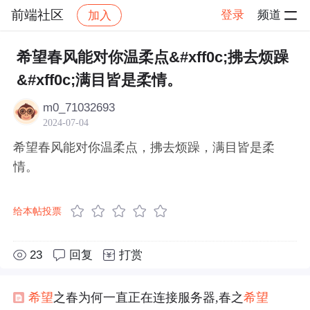
前端社区
登录
频道
加入
帖子详情
社区
前端社区
感慨
希望春风能对你温柔点&#xff0c;拂去烦躁
&#xff0c;满目皆是柔情。
m0_71032693
2024-07-04
希望春风能对你温柔点，拂去烦躁，满目皆是柔
情。
给本帖投票
23
回复
打赏
希望
之春为何一直正在连接服务器,春之
希望