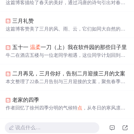
这篇博客描绘了春天的美好，通过冯唐的诗句引出对春天
的细腻感受。春天的温暖、平和与安静，以及春花、春雨
如何唤醒人们的感情和
希望
。作者心中有一个如春般美好
三月礼赞
的“
希望
”，给予力量和温暖，如同春日暖阳。文章充满了
诗意和对生活的热爱。
这篇博客赞美了三月的风、雨、云，它们如同大自然的乐
章，轻轻唤醒沉睡的大地，带来生机与
希望
。文中的比喻
描绘了春雨的轻盈、
春风
的
温柔
以及云烟的缭绕，让读者
五十一
温柔
一刀（上）我在软件园的那些日子里
仿佛置身于充满生命力的春天之中。
牛二在酒店五楼与一位老同学相遇，这位同学计划回到西
安发展并
希望
得到牛二的帮助。两人之间的互动充满了微
妙的情绪变化。
二月再见，三月你好，告别二月迎接三月的文案
本文整理了22条二月告别与三月迎接的文案，聚焦春季意
象（如春暖花开、
春风
、阳光、
希望
等），强调时间节
点
转换、积极情绪传递与生活仪式感。内容适用于社交媒体
老家的四季
发布、节日营销文案及用户运营场景，突出季节更替中的
情感共鸣与正向激励，不涉及具体技术实现或IT系统功
作者回忆了徐州四季分明的气候特
点
，从冬日的寒风凛冽
能。
到秋日的金黄丰收，再到夏日的炎热多雨和春日的
温柔
细
腻。描述了四季变化给生活带来的影响，以及对家乡气候
的复杂情感。
说点什么…