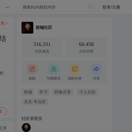
...
录
登录/注册
文章
前端社区
结
316,331
60,458
社区成员
社区内容
的
发帖
与我相关
我的任务
分享
前端
学习
经验分享
个人社区
北京·丰台区
复
社区管理员
正序