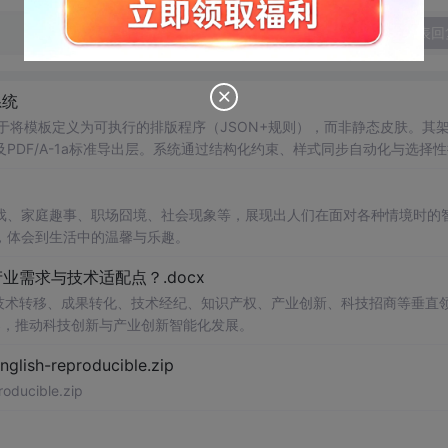
发表回
系统
心在于将模板定义为可执行的排版程序（JSON+规则），而非静态皮肤。其
DF/A-1a标准导出层。系统通过结构化约束、样式同步自动化与选择
用于方案书、手册、白皮书等结构化文档场景。
戏、家庭趣事、职场囧境、社会现象等，展现出人们在面对各种情境时的
，体会到生活中的温馨与乐趣。
需求与技术适配点？.docx
在技术转移、成果转化、技术经纪、知识产权、产业创新、科技招商等垂直
案，推动科技创新与产业创新智能化发展。
h-reproducible.zip
ucible.zip