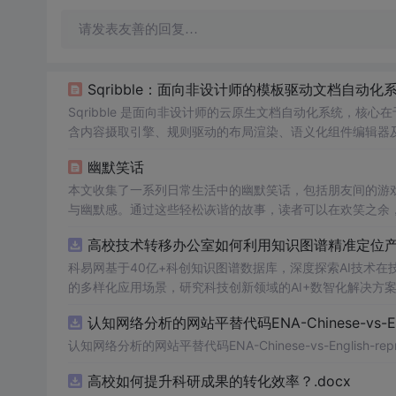
请发表友善的回复…
Sqribble：面向非设计师的模板驱动文档自动化
Sqribble 是面向非设计师的云原生文档自动化系统，核
含内容摄取引擎、规则驱动的布局渲染、语义化组件编辑器及P
权暴露，在浏览器中实现专业级排版一致性与高效交付，适
幽默笑话
本文收集了一系列日常生活中的幽默笑话，包括朋友间的游
与幽默感。通过这些轻松诙谐的故事，读者可以在欢笑之余
高校技术转移办公室如何利用知识图谱精准定位产业
科易网基于40亿+科创知识图谱数据库，深度探索AI技术
的多样化应用场景，研究科技创新领域的AI+数智化解决方
认知网络分析的网站平替代码ENA-Chinese-vs-Englis
认知网络分析的网站平替代码ENA-Chinese-vs-English-reprod
高校如何提升科研成果的转化效率？.docx