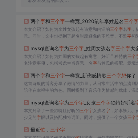
请发表友善的回复…
两个
字
和
三个
字
一样宽_2020鼠年李姓起名
三个
本文介绍了如何为李姓女孩起有诗意和内涵的
三个
字
名
字
，
意。同时，文中也提到了起名时应避免的不雅音、不雅
字
和
mysql查询名
字
为
三个
字
_姓周女孩名
字
三个
字
大
本文介绍了如何为姓周的女孩起有寓意、好听且独特的
三个
名注意事项，包括考虑生肖喜忌、名
字
与姓氏的搭配、意境
考。
两个
字
和
三个
字
一样宽_新伤感情歌
三个
字
想
你了
这首诗般的博客分享了激情的力量，从日常生活中的点滴到
陪伴在幸福中的角色。同时提到了音乐作为情感的载体，温
mysql查询名
字
为
三个
字
_女孩
三个
字
独特好听名
本文列举了一些独特且好听的
三个
字
女孩名
字
，如李袄儿、
少见的
字
眼以及搭配独特词组。同时，提供了一个女孩
三个
最近
忙
，
三个
字
本文简短记录了作者近期的
忙
碌状态，虽然内容简短，但反