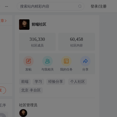
...
录
登录/注册
文章
前端社区
316,330
60,458
社区成员
社区内容
发帖
与我相关
我的任务
分享
前端
学习
经验分享
个人社区
复
北京·丰台区
社区管理员
正序