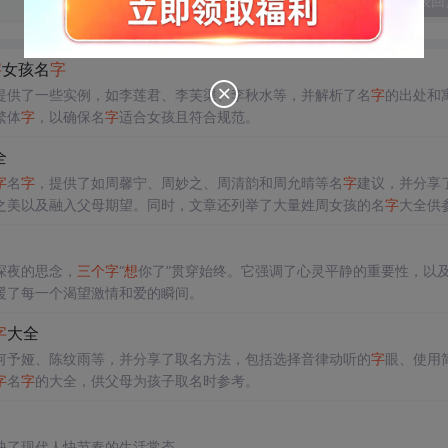
发表回
字
女孩名
字
提供了一些实例，如李莲君、李芙渠、李秋水等，并解析了名
字
的出处和
繁体
字
，以确保名
字
适合女孩且符合规范。
全
字
名
字
，提供了如周馨宁、周妙之、周清韵和周允晴等名
字
建议，并分享
之美以及融入父母期望。同时，文章还列举了大量姓周女孩的名
字
大全供
深夜的思念，
三个
字
“
想
你了”贯穿始终。它强调了心灵平静的重要性，以
暖了每一个渴望激情和爱的瞬间。
字
大全
何予娅、陈纹雨等，并分享了取名方法，包括选择音律动听的
字
眼、使用
字
名
字
的大全，供父母为孩子取名时参考。
映了现代人快节奏的生活常态。