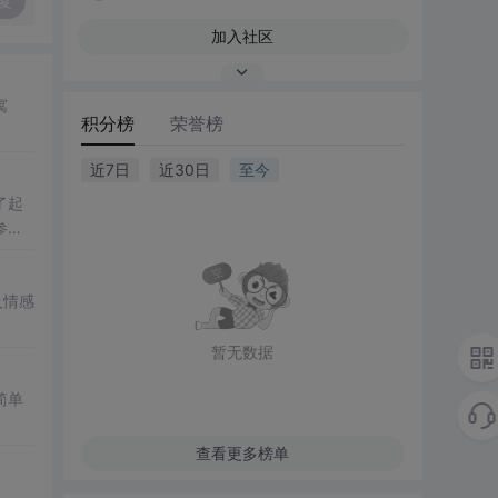
复
加入社区
寓
积分榜
荣誉榜
近7日
近30日
至今
了起
参
及情感
暂无数据
简单
查看更多榜单