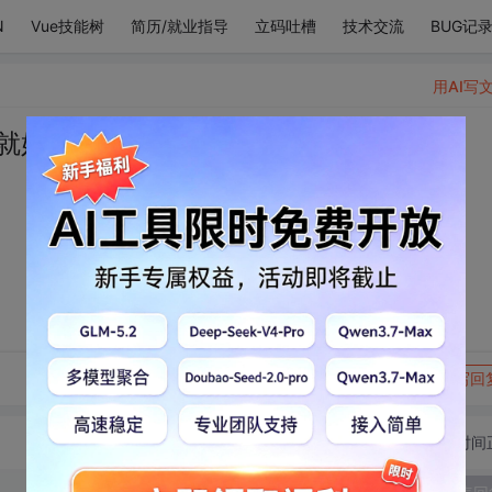
N
Vue技能树
简历/就业指导
立码吐槽
技术交流
BUG记
用AI写
就好了
转发到动态
举报
写回
切换为时间