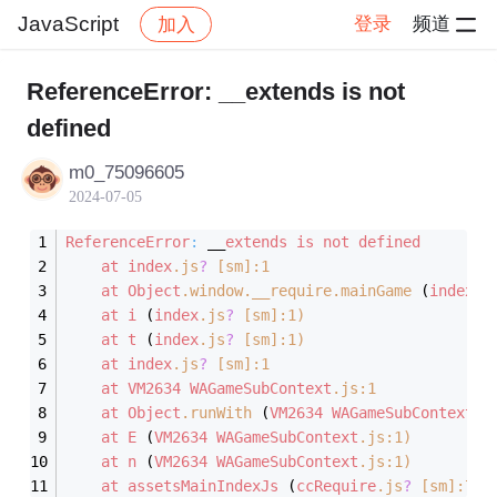
JavaScript
登录
频道
加入
帖子详情
社区
JavaScript
ReferenceError: __extends is not
defined
m0_75096605
2024-07-05
ReferenceError
:
 __
extends
is
not
defined
at
index
.
js
? 
[sm]
:
1
at
Object
.window
.__require
.mainGame
 (
index
.
j
at
i
 (
index
.
js
? 
[sm]
:
1
)
at
t
 (
index
.
js
? 
[sm]
:
1
)
at
index
.
js
? 
[sm]
:
1
at
VM2634
WAGameSubContext
.
js
:1
at
Object
.runWith
 (
VM2634
WAGameSubContext
.
j
at
E
 (
VM2634
WAGameSubContext
.
js
:1)
at
n
 (
VM2634
WAGameSubContext
.
js
:1)
at
assetsMainIndexJs
 (
ccRequire
.
js
? 
[sm]
:
7
)(