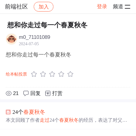
前端社区
登录
频道
加入
帖子详情
社区
前端社区
感慨
想和你走过每一个春夏秋冬
m0_71101089
2024-07-05
想和你走过每一个春夏秋冬
给本帖投票
21
回复
打赏
24个
春夏秋冬
本文回顾了作者
走过
24个
春夏秋冬
的经历，表达了对父母
及所有帮助过自己的人的深深感激之情。文章强调了感恩
的重要性，并鼓励读者珍惜身边的人和事。