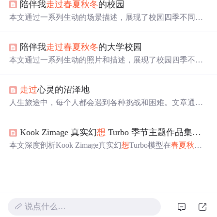
陪伴我
走过
春夏秋冬
的校园
本文通过一系列生动的场景描述，展现了校园四季不同的
美丽景色。从春季的迎春花到夏季的月季，再到秋季的落
叶和冬季的雪景，每一张画面都充满了生命力与诗情画
陪伴我
走过
春夏秋冬
的大学校园
意。
本文通过一系列生动的照片和描述，展现了校园四季不同
的美丽景色。从春季的第一批花开到夏季图书馆的神秘氛
围，再到秋季的落叶和冬季的雪景，记录了一年四季校园
走过
心灵的沼泽地
的变化。
人生旅途中，每个人都会遇到各种挑战和困难。文章通过
生动的比喻，讲述了如何克服内心的贪婪、恐惧等负面情
绪，
走过
心灵的沼泽，实现自我超越。
Kook Zimage 真实幻
想
Turbo 季节主题作品集：
春
本文深度剖析Kook Zimage真实幻
想
Turbo模型在
春夏秋冬
四大主题下的AI图像生成能力，重点阐述其融合写实质感
与超现实幻
想
的独特风格。涵盖提示词设计策略、光影/材
质/氛围建模机制、多季节典型案例（如光之精灵、水晶沙
漠、悬浮枫岛、极光冰瀑等），强调该模型在数字艺术创
作中对情绪化视觉表达与概念级构图的支持能力。
说点什么…