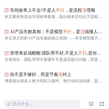
题。强调了即使在繁忙的工作中，也需要留出时间进行自
我提升和学习，以实现持续的增量成长。指出一份好工作
车间效率上不去?不是人
不行
，是流程
没
理顺
应该让人有时间和空间进行个人发展。
本文聚焦制造业车间效率瓶颈，指出根本症结在于流程混
乱而非人员能力。系统剖析工序衔接脱节、物料配送失
序、操作缺乏标准、责任界定模糊及异常响应迟滞五大核
AI产品失败真相：不是模型
不行
，是
没
搞懂人怎么用工具
心问题，并提出对应闭环机制与落地举措。结合班前会、
工位布局优化、每日复盘三项实操技巧，辅以低代码平台
本文深入剖析AI产品失败的核心原因——并非模型能力不
支撑流程数字化管理，助力企业零新增投入实现精益提
足，而是忽视人在真实场景中的工具使用逻辑。重点阐述
效。
需求断层、交互断层与责任断层三大底层问题，提出以“隐
管理者必须醒醒:团队带不好,不是人
不行
,是你
没
体
形管道工”为理念的AI产品设计范式，并系统梳理七道上线
关卡：需求翻译、数据沙盒、交互契约、灰度发布、人机
文章指出，团队管理不善通常不是成员能力问题，而是缺
协同、效果归因与退出机制。强调将人作为系统关键组
乏有效的管理体系。强调管理者应运用系统思维，建立成
件，通过能力边界说明书、人工锚点、可控熔断等实操方
长机制、执行闭环和目标导向的管理意识，从而提升团队
法构建可信、可退、可演进的AI功能。
你不是不够好，而是节奏
没
对上
的执行力和战斗力。
博客指出很多人努力却陷入循环、有行动却
没
结果，是因
为节奏
没
对上。命并非定数，而是能量结构图，人应活在
自己的节奏里。玄学能让人在混乱中看见规律与节奏，提
醒人们成为自己灵魂的样子。
说点什么…