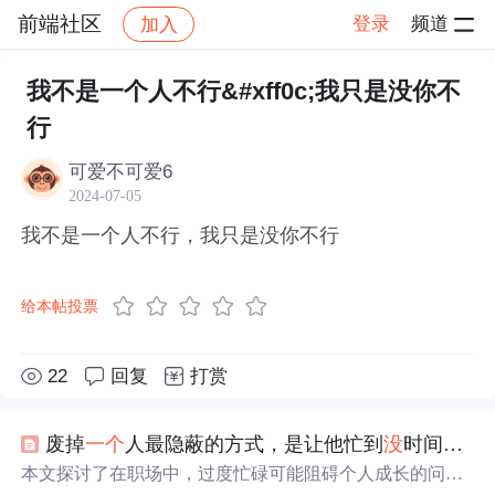
前端社区
登录
频道
加入
帖子详情
社区
前端社区
感慨
我不是一个人不行&#xff0c;我只是没你不
行
可爱不可爱6
2024-07-05
我不是一个人不行，我只是没你不行
给本帖投票
22
回复
打赏
废掉
一个
人最隐蔽的方式，是让他忙到
没
时间成长
本文探讨了在职场中，过度忙碌可能阻碍个人成长的问