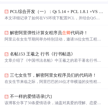
PCL综合开发（一）：Qt 5.14 + PCL 1.8.1 +VS 2017环境配置
本文详细记录了如何在VS环境下配置PCL，并结合Qt5界
面开发工具，重点解决PCL与Qt5不兼容问题，通过Cmake
编译VTK8.0.0以实现界面支持。适合PCL与Qt开发者环境
解密阿里弹性计算女程序员
念卿
代码诗！
配置参考。
阿里云在女生节期间举办特别活动，邀请16位女性工程师
分享代码诗与推荐书单。同时，回顾2018年弹性计算领域
的热门文章，涵盖ECS支持IPv6、库存不足的解决方案、
名帖153 王羲之 行书《行书帖选》
异构计算入门、企业级存储市场分析、Mac软件推荐、图
像识别技术揭秘、ECS运维技巧、镜像预设密码、标签管
文章介绍了《中国书法名帖》中王羲之的若干著名行书作
理增强以及sysbench性能测试框架。
品，如《姨母帖》、《平康帖》等，讨论了这些作品的艺
术风格、历史价值以及书法特点，展现了王羲之独特的书
三七女生节，解密阿里女程序员们的代码诗！
法艺术和家族传承。
在女生节来临之际，阿里巴巴的16位才华横溢的女性程序
员分享了她们的代码诗和推荐书单，展现了IT行业中女性
的独特魅力和贡献。
不一样的爱情语录[六]
该博客分享了50条爱情语录，涵盖对真爱的理解、恋爱与
婚姻的感悟、爱情中的相处之道等内容，如真爱是明知无