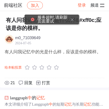
前端社区
登录
频道
加入
帖子详情
社区
前端社区
感慨
服务超时,请刷新
有人问我记忆中的光是什么样&#xff0c;应
页面重试
该是你的模样。
m0_71039649
2024-07-05
有人问我记忆中的光是什么样，应该是你的模样。
给本帖投票
21
回复
打赏
langgraph
中
的
记忆
本文详细介绍了Langgraph
中
的短期
记忆
与长期
记忆
功能。