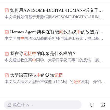
短期
记忆
用于保存当前对话的状态数据，支持截断、删
除、摘要等管理方式；长期
记忆
则用于跨线程共享用户相
如何用AWESOME-DIGITAL-HUMAN+通义千
问
打
关数据，通过数据库实现持久化存储。文章还提供了具体
的代码示例，展示了如何在实际项目
中
使用这些功能。
本文详解如何基于开源框架AWESOME-DIGITAL-HUMA
N与通义千
问
大模型协同构建具备短期会话
记忆
与长期结
构化
记忆
的虚拟客服系统。涵盖ADH模块化架构解析、Q
Hermes Agent 架构在智能
问
数系统
中
的改造方案：
wenAgent定制开发、
记忆
链路打通（DashScope Session/Me
mory API）、前端会话ID/
记忆
ID管理、TTS流式断句优
本文面向
中
国移动AI战略分析师与算法工程师，提出基于
化，以及内网部署
中
的离线镜像构建、API代理配置、性
Hermes Agent架构的智能
问
数系统改造方案，聚焦
记忆
增
能调优与RAG知识库集成等关键技术。
强（四层
记忆
嵌入四阶段工作流）、自进化闭环（分析能
我在你
记忆
中
的印象是什么样的？
力反思-沉淀、Skill自动生成）、RL轨迹学习驱动NL2SQL
数据飞轮、数据感知上下文压缩及子Agent并行委托五大关
本文通过收集高
中
同学、大学同学及同事们的反馈，展现
键技术升级，提升自然语言取数→归因分析→报告生成全
了作者在他人心目
中
的形象。反馈内容涉及作者的性格特
链路准确性与自适应性。
点、交际方式及待人接物的态度等方面。
大型语言模型
中
的认知
记忆
本文深入探讨大型语言模型（LLMs）的
记忆
机制。介绍了
记忆
的认知架构，包括感觉、短期和长期
记忆
，对比了人
类
记忆
与LLMs的差异和平行关系。还分析了文本
记忆
、基
于KV缓存的
记忆
、基于参数的
记忆
和基于隐藏状态的
记忆
，强调
记忆
整合对LLMs的重要性，为未来研究提供指导。
说点什么…