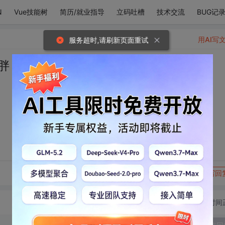
N
Vue技能树
简历/就业指导
立码吐槽
技术交流
BUG记
用AI写
服务超时,请刷新页面重试
胖 那叫可爱到膨胀
转发到动态
举报
写回
切换为时间