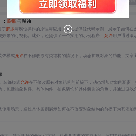
发表回
）：
膨胀
与腐蚀
讨了
膨胀
与腐蚀操作的原理与应用。通过提供源代码示例，展示了如何在
现效果的可视化。此外，还提供了一个实用的示例程序，
允许
用户通过滚
图像变化。
装饰模式
允许
在不修改原有类结构的情况下，动态扩展对象的功能。文章
解
用。装饰模式
允许
在不修改原有对象结构的前提下，动态增加对象的职责，
构，包括抽象构件、具体构件、抽象装饰和具体装饰的角色，并通过游戏
及使用场景，通过具体案例展示如何在不改变对象结构的前提下为其添加
式效率低下、缺乏明确的合同和文档、对业务需求的支持不足、HTTP动词的局