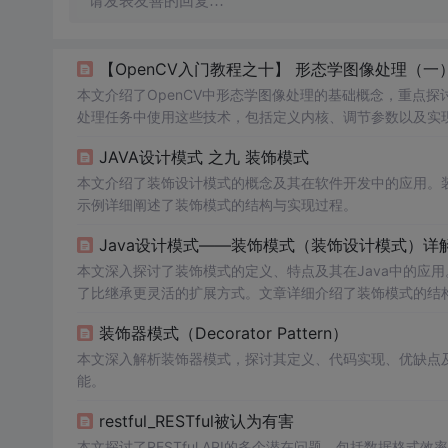
请发表友善的回复…
【OpenCV入门教程之十】 形态学图像处理（一
本文介绍了OpenCV中形态学图像处理的基础概念，重点探
处理任务中使用这些技术，包括定义内核、调节参数以及实
调整腐蚀/
膨胀
操作和内核尺寸，直观体验不同参数设置下的
JAVA设计模式 之九 装饰模式
本文介绍了装饰设计模式的概念及其在软件开发中的应用。
示例详细阐述了装饰模式的结构与实现过程。
Java设计模式——装饰模式（装饰设计模式）详
本文深入探讨了装饰模式的定义、特点及其在Java中的应
了比继承更灵活的扩展方式。文章详细介绍了装饰模式的结
变身的实例展示了其实现过程。
装饰器模式（Decorator Pattern）
本文深入解析装饰器模式，探讨其定义、代码实现、优缺点
能。
restful_RESTful被认为有害
本文探讨了RESTful API的多个潜在问题，包括数据格