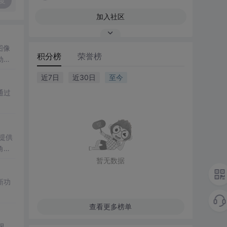
复
加入社区
图像
积分榜
荣誉榜
动条
近7日
近30日
至今
通过
提供
角色
暂无数据
新功
查看更多榜单
限