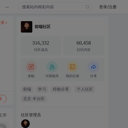
...
录
登录/注册
文章
前端社区
316,332
60,458
社区成员
社区内容
发帖
与我相关
我的任务
分享
前端
学习
经验分享
个人社区
复
北京·丰台区
社区管理员
正序