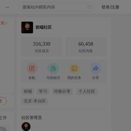
...
录
登录/注册
文章
前端社区
316,330
60,458
社区成员
社区内容
发帖
与我相关
我的任务
分享
前端
学习
经验分享
个人社区
复
北京·丰台区
社区管理员
正序