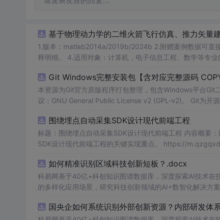
请发表友善的回复…
基于物理动力学的二维火箭飞行仿真、推力矢量建模和闭
1.版本：matlab2014a/2019b/2024b 2.附赠案例数据可直接运行。 3.代码特点：参数化编程、参数可方便更改、代码编程思路清晰、注
释明细。 4.适用对象：计算机，电子信息工程、数学
Git Windows完整安装包【含对应完整源码 COPY
本资源为Git官方原版程序打包整理，包含Windows平台Git二
议：GNU General Public License v2 (GPL
发遵从GPL‑v2许可要求：压缩包内附带完整源码与原始版权协议文件。 请勿将
围绕埋点自动采集SDK设计现代前端工程
用于版本控制。 使用场景：本地Git环境部署。
标题：围绕埋点自动采集SDK设计现代前端工程 内容概要
SDK设计现代前端工程的关键实现重点。 https://m.qzgqxd.com/news/zuqiu/11900.html https://m.uniintell.com/index https://m.uniin
tell.com/live/zuqiu/ https://m.uniintell.com/zuqiuliansai/
如何精准识别区域科技创新短板？.docx
科易网基于40亿+科创知识图谱数据库，深度探索AI技术
的多样化应用场景，研究科技创新领域的AI+数智化解决方
国央企如何系统识别外部创新资源？内部研发体系
科易网基于40亿+科创知识图谱数据库，深度探索AI技术