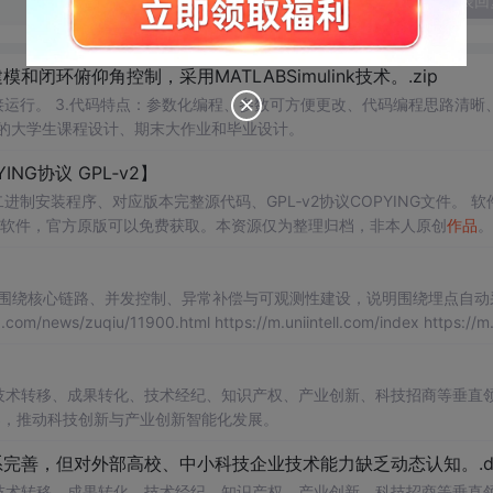
发表回
环俯仰角控制，采用MATLABSimulink技术。.zip
等专业的大学生课程设计、期末大作业和毕业设计。
ING协议 GPL‑v2】
进制安装程序、对应版本完整源代码、GPL‑v2协议COPYING文件。 软件协
‑v2)。 Git为开源软件，官方原版可以免费获取。本资源仅为整理归档，非本人原创
作品
。 
本资源冒充为原创软件。 适用人群：Windows开发人员，
：围绕核心链路、并发控制、异常补偿与可观测性建设，说明围绕埋点自动
shijiebei/ https://m.uniintell.com/news/zuqiu/10417.html
在技术转移、成果转化、技术经纪、知识产权、产业创新、科技招商等垂直
案，推动科技创新与产业创新智能化发展。
完善，但对外部高校、中小科技企业技术能力缺乏动态认知。.do
在技术转移、成果转化、技术经纪、知识产权、产业创新、科技招商等垂直