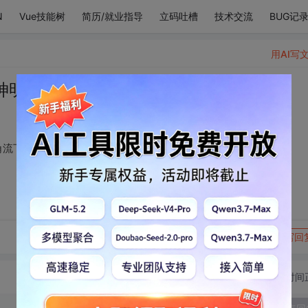
N
Vue技能树
简历/就业指导
立码吐槽
技术交流
BUG记
用AI写
神明的创世作品，眼角流下感动的泪水
角流下感动的泪水
转发到动态
举报
写回
切换为时间