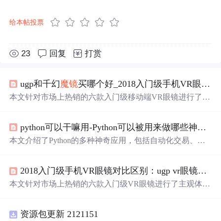
给本帖投票
23
回复
打赏
ugp和千幻
魔镜
买哪个好_2018入门级手机VR眼镜对比区别：目前哪个vr眼镜牌子效果更好？选哪款vr眼镜性价比高，求推荐2017...
本文针对市场上热销的六款入门级移动端VR眼镜进行了主
观体验评测，包括画面失真度、沉浸感受等多个方面。综
合评分结果显示，UGP4代表现最佳，而小米VR玩具版得
python可以干嘛用-Python可以被用来做哪些神奇好玩的事情
分较低。此外，文章还探讨了影响VR体验的因素，如视场
角大小、瞳距调节等。
本文介绍了Python的多种神奇应用，包括自动化交易、程
序员式浪漫表达、打造
魔镜
、
网购
选品、生成人工智能
世
界
名画等。还提到Python是数据科学家常用语言，岗位需
2018入门级手机VR眼镜对比区别：ugp vr眼镜怎么样？目前哪个vr眼镜牌子效果更好，vr眼镜选哪款？
求大。最后给出零基础入门建议，如学语法、做项目、了
解库和与伙伴学习。
本文针对市场上热销的六款入门级VR眼镜进行了主观体验
评测，包括小米VR玩具版、UGP4代等。从画面失真度、
沉浸感受等多个维度进行对比，揭示了不同产品的优缺
资源包更新 2121151
点。