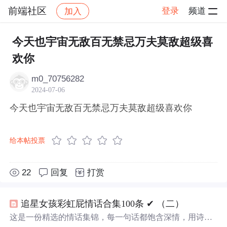
前端社区
登录
频道
加入
帖子详情
社区
前端社区
感慨
今天也宇宙无敌百无禁忌万夫莫敌超级喜
欢你
m0_70756282
2024-07-06
今天也宇宙无敌百无禁忌万夫莫敌超级喜欢你
给本帖投票
22
回复
打赏
追星女孩彩虹屁情话合集100条 ✔︎ （二）
这是一份精选的情话集锦，每一句话都饱含深情，用诗意