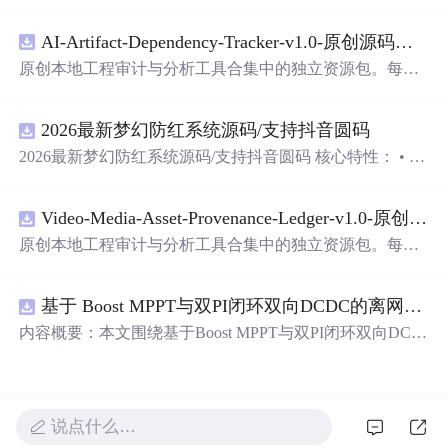
的语言表达对爱人的独特情感。从四季更替到日常琐碎，
从山川湖海到街头巷尾，每一段文字都在诉说着对一个人
AI-Artifact-Dependency-Tracker-v1.0-原创源码与文档.zip
的思念与热爱。
原创本地工程审计与分析工具合集中的独立资源包。每个
ZIP包含完整源码、3项自动化测试、可复现合成示例、离
线HTML、JSON与SVG报告、1080×720真实运行效果图、
2026最新梦幻防红系统源码/支持抖音圆码
README、运行说明、功能清单、MIT License及原创与授
权声明。解压后进入project目录，执行npm test验证算法，
2026最新梦幻防红系统源码/支持抖音圆码 核心特性： • 多
执行npm run report生成报告，也可通过本地静态服务器打
域名池智能切换，防拦截率99%+ • 抖音官方API对接，生
开网页。运行时零第三方依赖，不包含热点产品或开源项
成真正小程序码 • 完整API接口，支持第三方集成 • 实时数
目源码、Logo、官方截图、论文、生产日志或其他受限素
Video-Media-Asset-Provenance-Ledger-v1.0-原创源码与文档.zip
据统计，多维度分析报表 • 积分系统+邀请返利，运营利器
材。适合前端开发、AI应用工程、测试审计和课程实践。
原创本地工程审计与分析工具合集中的独立资源包。每个
ZIP包含完整源码、3项自动化测试、可复现合成示例、离
线HTML、JSON与SVG报告、1080×720真实运行效果图、
基于 Boost MPPT与双PI闭环双向DCDC的离网光伏储能系统动力学建模及稳态特性分析（Simulink仿真实现）
README、运行说明、功能清单、MIT License及原创与授
权声明。解压后进入project目录，执行npm test验证算法，
内容概要：本文围绕基于Boost MPPT与双PI闭环双向DC-D
执行npm run report生成报告，也可通过本地静态服务器打
C的离网光伏储能系统展开，系统性地研究了其动力学建
开网页。运行时零第三方依赖，不包含热点产品或开源项
模与稳态特性分析，并通过Simulink平台实现了完整的仿真
目源码、Logo、官方截图、论文、生产日志或其他受限素
验证。研究构建了涵盖光伏阵列、最大功率点跟踪（MPP
材。适合前端开发、AI应用工程、测试审计和课程实践。
T）控制、双向DC-DC变换器及储能电池的整体系统架
说点什么…
构，采用Boost电路实现高效MPPT控制，并引入电压-电流