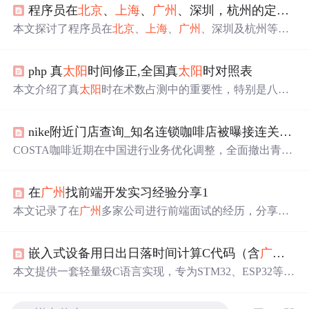
程序员在
北京
、
上海
、
广州
、深圳，杭州的定居策略-如何高效的能在一线城市定居下来
本文探讨了程序员在
北京
、
上海
、
广州
、深圳及杭州等城
市定居时的考量因素，包括就业机会、薪资水平、生活成
本和个人职业发展规划等内容。
php 真
太阳
时间修正,全国真
太阳
时对照表
本文介绍了真
太阳
时在术数占测中的重要性，特别是八字
命理和择日应用。提供了中国主要城市的平
太阳
时与
北京
时间对照表，并解释了如何根据经度推算平
太阳
时及转换
nike附近门店查询_知名连锁咖啡店被曝接连关闭！至于
为真
太阳
时。此外，还提到了真平两种时间的差值表，用
于更精确的真
太阳
时计算。
COSTA咖啡近期在中国进行业务优化调整，全面撤出青岛
市场，
北京
和
上海
也出现门店关闭情况。
广州
的COSTA门
店则保持正常营业，部分门店甚至推出优惠活动吸引顾
在
广州
找前端开发实习经验分享1
客。尽管面临关店，COSTA表示将继续在中国投入和发
展，同时开启城市加盟计划寻找新的合作机会。
本文记录了在
广州
多家公司进行前端面试的经历，分享了
面试过程中的各种情况，包括面试官的表现、提问的内容
及应聘者的感受。
嵌入式设备用日出日落时间计算C代码（含
广州
/
上
本文提供一套轻量级C语言实现，专为STM32、ESP32等资
源受限嵌入式平台设计，支持任意经纬度输入，基于天文
算法精确计算当地日出日落时间。采用查表法替代浮点三