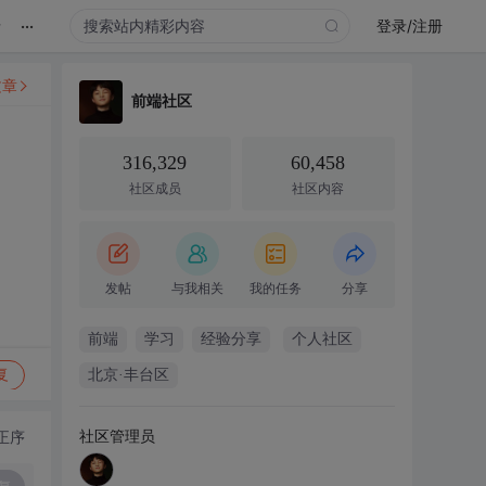
...
录
登录/注册
文章
前端社区
316,329
60,458
社区成员
社区内容
发帖
与我相关
我的任务
分享
前端
学习
经验分享
个人社区
复
北京·丰台区
社区管理员
正序