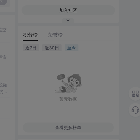
复
加入社区
星空
积分榜
荣誉榜
近7日
近30日
至今
宇宙
税额
暂无数据
st。
查看更多榜单