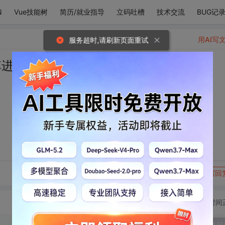
N
Vue技能树
简历/就业指导
立码吐槽
技术交流
BUG记
用AI写
服务超时,请刷新页面重试
掉进我心里。
转发到动态
举报
写回
切换为时间