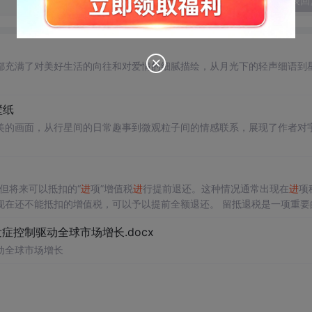
发表回
都充满了对美好生活的向往和对爱情的细腻描绘，从月光下的轻声细语到
壁纸
美的画面，从行星间的日常趣事到微观粒子间的情感联系，展现了作者对
但将来可以抵扣的“
进
项”增值税
进
行提前退还。这种情况通常出现在
进
项
扣的增值税，可以予以提前全额退还。 留抵退税是一项重要的税
充分了解并合理利用这一政策优惠措施。 数据名称：留抵退税相关数据
控制驱动全球市场增长.docx
 02、相关数据 证券代码、证券简称、会计期间、上市日期、行业代码、行业名称、post、treat、treat*po
动全球市场增长