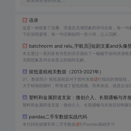
请发表友善的回复…
语录
这是一份收集了温馨、浪漫及充满想象的诗句合集，每一句
下的深情凝视，每一句话都如同一首小诗，让人沉醉。
batchnorm and relu_宇航员||短剧文案and头像
本文通过一系列富有诗意的语言描绘了一幅幅宇宙间浪漫唯
无限想象及对生命意义的独特见解。
留抵退税相关数据（2013-2021年）
01、数据简介 留抵退税是对于暂时未能
进
行抵扣的增值税，
大于销项税额时，即形成了留抵税额。简单来说，就是企业现在还不能抵
收政策优惠措施，旨在减轻企业税收负担、促
进
经济发展。企业应
塑料和金属胆道支架：微创介入、长期通畅与并发症
数据年份：2013-2021年
塑料和金属胆道支架：微创介入、长期通畅与并发症控制驱
pandas二手车数据实战代码
本代码依据懂车帝二手车数据
进
行Pandas基础学习