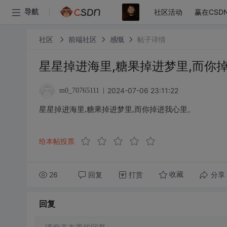
社区活动
赢在CSD
导航
社区
前端社区
感慨
帖子详情
星星掉进海里,糖果掉进梦里,而你
2024-07-06 23:11:22
m0_70765111
星星掉进海里,糖果掉进梦里,而你掉进我心里。
给本帖投票
26
回复
打赏
分享
收藏
回复