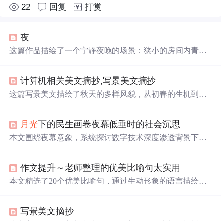
22
回复
打赏
夜
这篇作品描绘了一个宁静夜晚的场景：狭小的房间内青烟
袅袅，窗外
月光
皎洁
，树影婆娑，
路灯
下狗儿闲逛，乞丐
沉睡，营造出一种静谧而略带寂寥的氛围。
计算机相关美文摘抄,写景美文摘抄
这篇写景美文描绘了秋天的多样风貌，从初春的生机到秋
天的丰饶，再到冬天的静谧，展现了季节变化带来的视觉
和情感体验。文中提到了
月光
、雨滴、花朵、树木、昆虫
月光
下的民生画卷夜幕低垂时的社会沉思
等自然元素，以及人们的情感寄托，如离别、怀旧和期
待。文字中充满了对自然的细腻观察和深深的情感共鸣。
本文围绕夜幕意象，系统探讨数字技术深度渗透背景下民
生领域的八大核心议题：灵活就业者权益保障、心理健康
服务缺口、城乡公共服务不均衡、“一老一小”照护困境、
作文提升～老师整理的优美比喻句太实用
平台经济带来的新型劳动关系矛盾、环境健康协同治理、
文化资源配置失衡及社会保障可持续性压力。重点分析算
本文精选了20个优美比喻句，通过生动形象的语言描绘出
法应用、数据安全、数字鸿沟等信息技术衍生问题，并强
自然之美。从
月光
如流水到云似洁白羽毛，再到西湖比作
调需通过制度设计、多元协同与精准施策提升民生治理效
天堂里的明珠，每个句子都是一幅美丽的画卷。
能。
写景美文摘抄