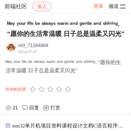
前端社区
登录
频道
加入
帖子详情
社区
前端社区
感慨
ᴹᵃʸ ʸᵒᵘʳ ˡⁱᶠᵉ ᵇᵉ ᵃˡʷᵃʸˢ ʷᵃʳᵐ ᵃⁿᵈ ᵍᵉⁿᵗˡᵉ ᵃⁿᵈ ˢʰⁱⁿⁱⁿᵍ.
“愿你的生活常温暖 日子总是温柔又闪光”
m0_71184684
2024-07-07
ᴹᵃʸ ʸᵒᵘʳ ˡⁱᶠᵉ ᵇᵉ ᵃˡʷᵃʸˢ ʷᵃʳᵐ ᵃⁿᵈ ᵍᵉⁿᵗˡᵉ ᵃⁿᵈ ˢʰⁱⁿⁱⁿᵍ. “愿你的生
活常温暖 日子总是温柔又闪光”
给本帖投票
21
回复
打赏
stm32单片机项目资料课程设计文档C语言程序代码原理图电路PCB实例无线智能报警器的设计