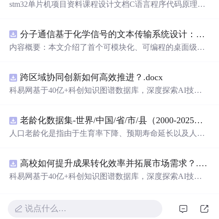
stm32单片机项目资料课程设计文档C语言程序代码原理图
电路PCB实例无线智能报警器的设计
分子通信基于化学信号的文本传输系统设计：桌面式实验平台实现与非线性特性分析
内容概要：本文介绍了首个可模块化、可编程的桌面级分
子通信平台，能够通过化学信号传输文本消息。该系统利
用酒精作为化学载体，结合Arduino微控制器、传感器和风
跨区域协同创新如何高效推进？.docx
扇控制气流，实现了基于化学扩散与流动辅助的通信机
制。研究展示了系统的非线性特性，验证了即使在非理想
科易网基于40亿+科创知识图谱数据库，深度探索AI技术
条件下仍可实现可靠通信，并评估了不同风扇类型和流速
在技术转移、成果转化、技术经纪、知识产权、产业创
对信号传播的影响，为未来宏观与微观尺度的分子通信实
新、科技招商等垂直领域的多样化应用场景，研究科技创
验提供了低成本、易复现的硬件平台。; 适合人群：具备电
老龄化数据集-世界/中国/省/市/县（2000-2025年）
新领域的AI+数智化解决方案，推动科技创新与产业创新
子工程、通信系统或交叉学科背景，从事纳米技术、生物
智能化发展。
人口老龄化是指由于生育率下降、预期寿命延长以及人口
通信或新型通信系统研究的科研人员及研究生。; 使用场景
年龄结构变化等因素，导致人口总体年龄结构向高年龄阶
及目标：①用于教学演示和科研实验中展示分子通信的基
段演变，表现为老年人口数量增加及其占总人口比重不断
本原理；②作为测试平台研究非线性信道建模、环境干
高校如何提升成果转化效率并拓展市场需求？.docx
提高的长期过程 从统计衡量标准看，国际上通
常
采用60岁
扰、流量调控对通信性能的影响；③推动面向管道、地
及以上人口占比或65岁及以上人口占比衡量人口老龄化程
科易网基于40亿+科创知识图谱数据库，深度探索AI技术
下、水下或体内等电磁不可行场景的替代通信技术发展。;
度。其中，65岁及以上人口占总人口比例达到7%，通
常
认
在技术转移、成果转化、技术经纪、知识产权、产业创
阅读建议：此资源强调理论与实践结合，建议读者关注其
为进入老龄化社会；达到14%，进入深度老龄化；超过2
新、科技招商等垂直领域的多样化应用场景，研究科技创
实验设计细节（如调制方式、协议设计、检测算法），并
0%，进入超老龄化社会。老年人口比重是衡量区域人口老
新领域的AI+数智化解决方案，推动科技创新与产业创新
说点什么…
结合附带视频资料进行复现实验，以深入理解分子通信系
龄化水平最核心、最
常
用的指标 学术研究中，老龄化数据
智能化发展。