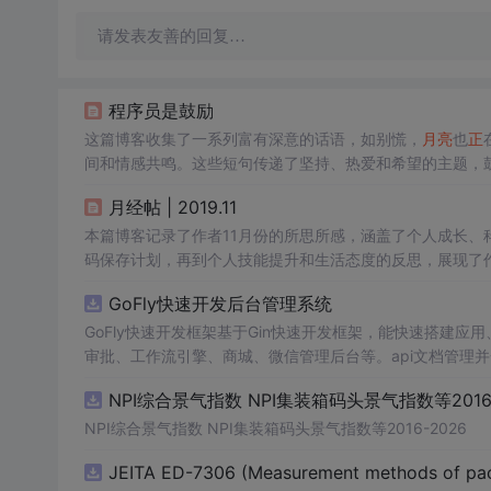
请发表友善的回复…
程序员是鼓励
这篇博客收集了一系列富有深意的话语，如别慌，
月亮
也
正
间和情感共鸣。这些短句传递了坚持、热爱和希望的主题，
接。
月经帖 | 2019.11
本篇博客记录了作者11月份的所思所感，涵盖了个人成长、科技
码保存计划，再到个人技能提升和生活态度的反思，展现了
GoFly快速开发后台管理系统
GoFly快速开发框架基于Gin快速开发框架，能快速搭建
审批、工作流引擎、商城、微信管理后台等。api文档管理并一
e3的Arco Design的快速后台开发框架，基于JWT接口
NPI综合景气指数 NPI集装箱码头景气指数等2016-
思想，接口单层设计，开发简单，极易上手、代码可读性和
小。
NPI综合景气指数 NPI集装箱码头景气指数等2016-2026
JEITA ED-7306 (Measurement methods of pa