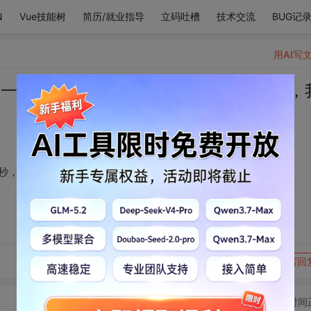
N
Vue技能树
简历/就业指导
立码吐槽
技术交流
BUG记
用AI写
每一百万年就会陌生一秒，早在25亿年前，
秒，早在25亿年前，我们便开始了漫长的别离。
转发到动态
举报
写回
切换为时间