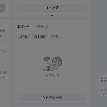
复
加入社区
积分榜
荣誉榜
好瞬
连
近7日
近30日
至今
年代
A流程
暂无数据
 Vu
道至简
很
查看更多榜单