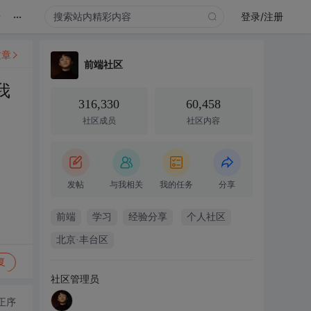
...
录
登录/注册
文章
前端社区
我
316,330
60,458
社区成员
社区内容
发帖
与我相关
我的任务
分享
前端
学习
经验分享
个人社区
北京·丰台区
复
社区管理员
正序