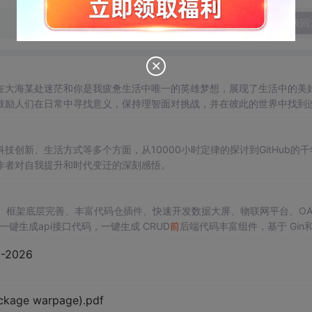
发表回
在大海某处迷茫和你是我疲惫生活中唯一的英雄梦想，展现了生活中的美
鼓励人们在日常中寻找意义，保持理智面对挑战，并在彼此的世界中找到
创新、生活方式等多个方面，从10000小时定律的探讨到GitHub的千
作者对自我提升和时代变迁的深刻感悟。
应用、框架底层完善、丰富代码仓插件、快速开发数据大屏、物联网平台、O
键生成api接口代码，一键生成 CRUD
前
后端代码丰富组件，基于 Gin和
验证和Auth验证的权限管理系统,附件管理系统，天生支持saas架构。本着大
2026
可维护性好、得益于Go优秀性能框架性能和并发都很优秀、需要硬件资源
ckage warpage).pdf