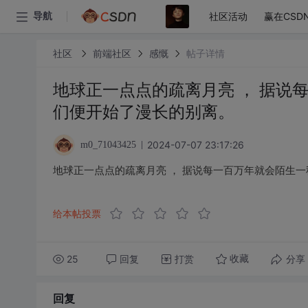
社区活动
赢在CSD
导航
社区
前端社区
感慨
帖子详情
地球正一点点的疏离月亮 ， 据说
们便开始了漫长的别离。
2024-07-07 23:17:26
m0_71043425
地球正一点点的疏离月亮 ， 据说每一百万年就会陌生一
给本帖投票
25
回复
打赏
分享
收藏
回复