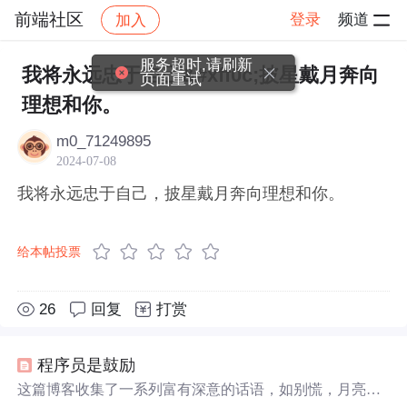
前端社区
登录
频道
加入
帖子详情
社区
前端社区
感慨
服务超时,请刷新
我将永远忠于自己&#xff0c;披星戴月奔向
页面重试
理想和你。
m0_71249895
2024-07-08
我将永远忠于自己，披星戴月奔向理想和你。
给本帖投票
26
回复
打赏
程序员是鼓励
这篇博客收集了一系列富有深意的话语，如别慌，月亮也