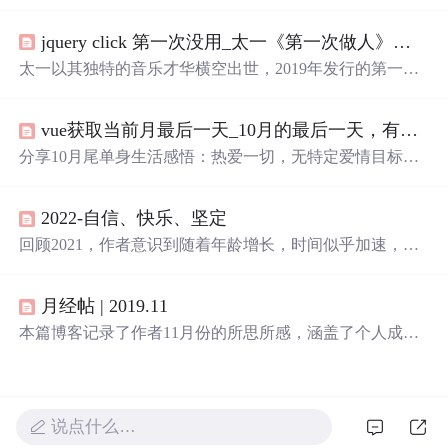
正在大海某处迷茫和你是我疲惫生活中唯一的英雄梦想，
展现了生活中的美好瞬间和情感共鸣。这些短句传递了坚
jquery click 第一次没用_太一《第一次做人》：我们都懂的那种疼和忍，多伤人也迷人...
持、热爱和希望的主题，鼓励人们在日常中寻找意义，保
持理智面对挑战，并在彼此的世界中找到连接。
太一以其独特的音乐才华横空出世，2019年发行的第一张
实体专辑中，《第一次做人》作为首发歌曲，展现了太一
全面的音乐才能。这首歌由太一亲自包揽词曲唱及制作，
vue获取当前月最后一天_10月的最后一天，有哪些不想谈恋爱适合发朋友圈的文案？...
通过歌词传达了成长的挣扎与坚持。
分享10月尾单身生活感悟：热爱一切，无特定爱情目标，
享受自我成长与独立。精选朋友圈文案展示不急于恋爱的
态度和对生活的热爱。
2022-自信、快乐、坚定
回顾2021，作者意识到随着年龄增长，时间似乎加速，对
亲人的健康和朋友的青春友情充满珍视。工作中逐渐获得
认可，明白基础学习的重要性。感情上经历了分手，学会
月经帖 | 2019.11
与过去告别，理解爱情的本质。2022年，作者希望快乐、
自信并坚定，设定了学习、生活技能提升、旅行和阅读等
本篇博客记录了作者11月份的所思所感，涵盖了个人成
目标。
长、科技创新、生活方式等多个方面，从10000小时定律的
探讨到GitHub的千年代码保存计划，再到个人技能提升和
生活态度的反思，展现了作者对自我提升和时代变迁的深
刻感悟。
说点什么…