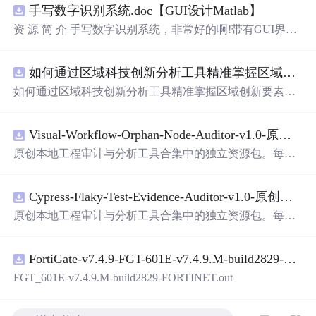
手写数字识别系统.doc【GUI设计Matlab】
资 源 简 介 手写数字识别系统，非常好的啊!带有GUI界
面，使用方便! 详 情 说 明 用这个手写数字识别系统，你可
以轻松地识别手写数字。这个系统不仅功能强大，而且还
如何通过区域科技创新分析工具精准掌握区域创新要素分布与产业链融合现状？.docx
带有直观的图形用户界面（GUI），非常容易使用。你只
需要将手写数字输入系统，它将立即给出准确的识别结
如何通过区域科技创新分析工具精准掌握区域创新要素分
果。这个系统可以在各种场景中使用，无论是学校、工作
布与产业链融合现状？
还是日常生活，都能为你提供快速和准确的识别服务。它
是一个非常方便和实用的工具，你一定会喜欢它的！
Visual-Workflow-Orphan-Node-Auditor-v1.0-原创源码与文档.zip
原创本地工程审计与分析工具合集中的独立资源包。每个
ZIP包含完整源码、3项自动化测试、可复现合成示例、离
线HTML、JSON与SVG报告、1080×720真实运行效果图、
Cypress-Flaky-Test-Evidence-Auditor-v1.0-原创源码与文档.zip
README、运行说明、功能清单、MIT License及原创与授
权声明。解压后进入project目录，执行npm test验证算法，
原创本地工程审计与分析工具合集中的独立资源包。每个
执行npm run report生成报告，也可通过本地静态服务器打
ZIP包含完整源码、3项自动化测试、可复现合成示例、离
开网页。运行时零第三方依赖，不包含热点产品或开源项
线HTML、JSON与SVG报告、1080×720真实运行效果图、
目源码、Logo、官方截图、论文、生产日志或其他受限素
FortiGate-v7.4.9-FGT-601E-v7.4.9.M-build2829-FORTINET.out
README、运行说明、功能清单、MIT License及原创与授
材。适合前端开发、AI应用工程、测试审计和课程实践。
权声明。解压后进入project目录，执行npm test验证算法，
FGT_601E-v7.4.9.M-build2829-FORTINET.out
执行npm run report生成报告，也可通过本地静态服务器打
开网页。运行时零第三方依赖，不包含热点产品或开源项