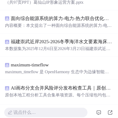
（共97页PPT）葛仙山IP形象运营方案.pptx
面向综合能源系统的算力-电力-热力联合优化调度策略（Matlab代码实现）
内容概要：本文提出了一种面向综合能源系统的算力-电
力-热力联合优化调度策略，并提供了基于Matlab的完整代
码实现。该资源系统性地探讨了多能源系统中电力、热力
福建崇武近岸2025-2026冬季海洋水文要素海床基观测数据集.zip
与算力资源的协同优化问题，通过构建精细化的数学模
型，实现能源供给、负荷需求与计算任务的全局联合调
本数据集为2025年12月6日至2026年3月23日福建崇武近岸
度，旨在提升综合能源系统的整体能效、经济性与运行灵
海域海床基现场观测数据，包含自容式温度波潮仪（TD）
活性。研究涵盖了源网荷储协调、多时间尺度优化、需求
和声学多普勒流速剖面仪（ADCP）获取的潮位、波浪、
响应机制等关键技术，并融合粒子群算法（PSO）、灰狼
maximum-timeflow
水温等海洋水文要素的同步观测数据以及质控文件，质控
优化器（GWO）等多种智能优化算法进行高效求解。文档
文件记录观测要素数据对应的质量标志，包括通过（pas
maximum_timeflow 是 OpenHarmony 生态中为边缘智能打
不仅提供了核心算法实现，还整合了大量相关科研主题与
s）和可疑（suspect）,其中suspect代表该观测值偏离其局地
造的轻量级 AI 推理子系统，具备跨平台一致性、多后端融
复现资源，形成了一个面向能源系统优化领域的综合性技
均值的3倍标准差。
合、端云协同安全三大领先能力，全面支持资源受限的 Lit
术资料库。; 适合人群：具备电力系统、能源系统建模或优
AI画布分支合并风险评分发布检查工具｜原创源码+测试+离线报告
eOS-M 轻量设备与功能完整的 Linux 系统.
化算法基础，正在从事科研工作1-3年的研究生或研发人
原创本地工程分析工具合集单项资源。每个压缩包均包含
员。; 使用场景及目标：①学习并复现综合能源系统中多能
完整 JavaScript/Node.js 源码、3 项自动化测试、可复现合
流与算力耦合的建模方法与联合优化求解流程；②获取智
成示例、离线 HTML/JSON/SVG 报告、1080×720 真实运
能优化算法在能源调度中的具体应用案例与可运行代码，
行效果图、README、运行说明、功能清单、MIT License
说点什么…
服务于课题研究或学术论文撰写；③把握当前在综合能
及原创授权声明。Node.js 18+ 可直接运行，零第三方运行