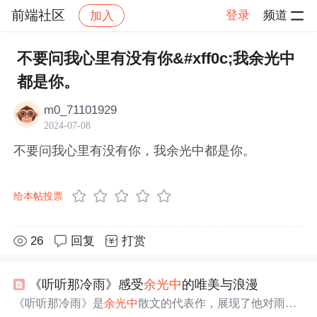
前端社区
登录
频道
加入
帖子详情
社区
前端社区
感慨
不要问我心里有没有你&#xff0c;我余光中
都是你。
m0_71101929
2024-07-08
不要问我心里有没有你，我余光中都是你。
给本帖投票
26
回复
打赏
《听听那冷雨》感受
余光中
的唯美与浪漫
《听听那冷雨》是
余光中
散文的代表作，展现了他对雨的