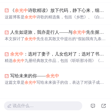
细腻描绘和深深的情感寄托。文章涵盖多个主题，如自然
景观、历史感悟、音乐艺术、人际关系等，体现了作者的
《
余光中
诗歌精读》放下代码，静下心来，细细品读
文学造诣和广阔兴趣。从‘万里长城’的古朴沧桑到‘南半球
的冬天’的遥远想象，再到‘听听那冷雨’的诗意氛围，每一
这篇博客是
余光中
诗歌的精选集，包括《乡愁》、《白
篇都充满了丰富的想象和深刻的情感。文章中还探讨了艺
发》、《夏晨》等作品。诗人以细腻的笔触描绘了对故
术与人生的各种维度，如朋友类型、借钱哲学、幽默理解
乡、亲人和时光流逝的深深眷恋，展现出丰富的情感世
等，展示了
余光中
对生活和文化的独特洞察。
人生如逆旅，我亦是行人——与
余光中
先生握一次手（一）
界。透过文字，读者可以感受到
余光中
对生活、历史和文
化的深刻洞察。
本文探讨了
余光中
先生在其散文中提出的“假如我有九条
命”的概念，每条命代表生活中的一种角色或追求，如现实
生活的应对、家庭责任、友情、阅读、写作、旅行等。文
余光中
：选对了妻子，儿女也对了；选对了书，人生也对了丨好书优选
章通过
余光中
的个人经历，反映了他对于生活、家庭、文
学创作及个人成长的深刻理解。
精选
余光中
九册经典散文作品，包括《听听那冷雨》《逍
遥游》等，感受其独特的文学魅力与深邃情感。这些作品
不仅展现了
余光中
的文学才华，也传递了他对家国情怀的
写给未来的你——
余光中
独特见解。
这篇文章是
余光中
写给未来孩子的信，表达了对孩子成为
一个理想主义者、踏实的人、懂得珍惜感情及不媚俗的期
望。作者强调了理想的重要性，提醒孩子面对困难也要坚
持自我，同时要踏实做人，珍视友情，保持独立思考。
说点什么…