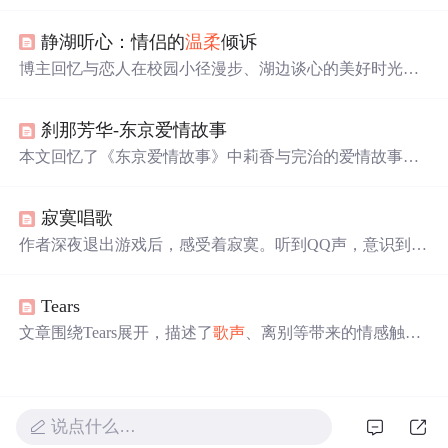
云》、《冬季到台北来看雨》等，通过WeceleU-ONE蓝牙
音箱的播放，重温了女神留下的美好回忆。文章探讨了歌
静湖听心：情侣的
温柔
倾诉
曲背后的情感，以及U-ONE蓝牙音箱如何提升听感体验。
博主回忆与恋人在校园小径漫步、湖边谈心的美好时光。
恋人因博主唱歌深情和生病时的关心而心动，博主则因恋
人特别的气质而倾心。二人畅想去海边、看电影、养宠物
刹那芳华-东京爱情故事
等未来生活，画面温馨美好。
本文回忆了《东京爱情故事》中莉香与完治的爱情故事，
如莉香大胆表白、两人温馨互动等，也提及完治的拒绝让
莉香伤心。该剧影响了很多人的爱情观，结尾让人回味，
寂寞唱歌
作者感慨年轻相爱要
温柔
相待，对莉香表达祝福。
作者深夜退出游戏后，感受着寂寞。听到QQ声，意识到网
络中有许多寂寞灵魂。作者不愿入睡，因爱一个人也会寂
寞，梦中醒来对
身边
人既感陌生又深爱，表达了对寂寞和
Tears
爱的复杂情感。
文章围绕Tears展开，描述了
歌声
、离别等带来的情感触
动，如感觉有东西坠落、心疼痛等，表达了对某人或某事
的不舍与无奈，还提及想让记忆消散，最后带着不眠在黑
暗中徘徊。
说点什么…