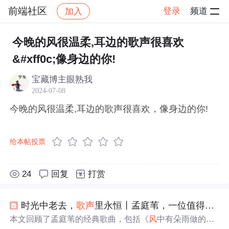
前端社区
登录
频道
加入
帖子详情
社区
前端社区
感慨
今晚的风很温柔,耳边的歌声很喜欢
&#xff0c;像身边的你!
宝藏博主眼熟我
2024-07-08
今晚的风很温柔,耳边的歌声很喜欢，像身边的你!
给本帖投票
24
回复
打赏
时光中老去，
歌声
里永恒丨孟庭苇，一位值得被岁月
本文回顾了孟庭苇的经典歌曲，包括《
风
中有朵雨做的