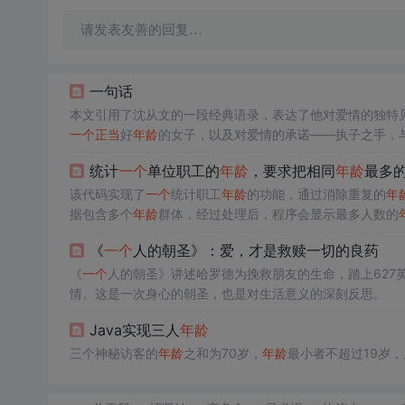
请发表友善的回复…
一句话
本文引用了沈从文的一段经典语录，表达了他对爱情的独特
一个
正当
好
年龄
的女子，以及对爱情的承诺——执子之手，
统计
一个
单位职工的
年龄
，要求把相同
年龄
最多
该代码实现了
一个
统计职工
年龄
的功能，通过消除重复的
年
据包含多个
年龄
群体，经过处理后，程序会显示最多人数的
《
一个
人的朝圣》：爱，才是救赎一切的良药
《
一个
人的朝圣》讲述哈罗德为挽救朋友的生命，踏上627
情。这是一次身心的朝圣，也是对生活意义的深刻反思。
Java实现三人
年龄
三个神秘访客的
年龄
之和为70岁，
年龄
最小者不超过19岁，