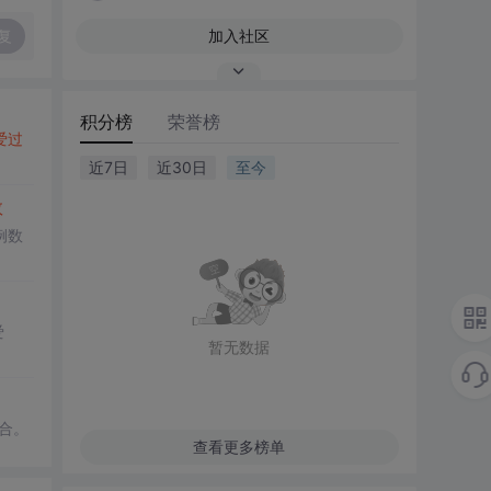
复
加入社区
积分榜
荣誉榜
爱过
近7日
近30日
至今
数
例数
爱
暂无数据
合。
查看更多榜单