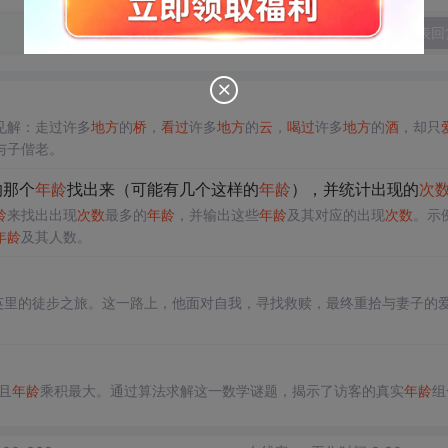
发表回
见解：走过许多
地方
的
桥
，
看过
许多
地方
的
云
，
喝过
许多
地方
的
酒
，却只
与子偕老。
的那个
年龄
找出来（可能有几个这样的
年龄
），并统计出现的
次
龄
来找出出现
次数
最多的
年龄
，并输出这些
年龄
及其对应的出现
次数
。示
年龄
及其人数。
英里的徒步之旅。这一路上，他面对自我，寻找救赎，最终重拾与妻子的
且
年龄
乘积最大。通过算法求解这一数学谜题，揭示了访客的真实
年龄
组