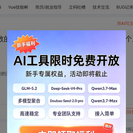
N
Vue技能树
简历/就业指导
立码吐槽
技术交流
BUG记
用AI写
数的云，喝过许多种类的酒，却只爱过一个
类的酒，却只爱过一个正当最好年龄的人。
转发到动态
举报
写回
切换为时间