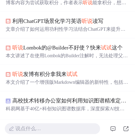
博客内容为尝试获取积分，作者表示
听说
能拿积分，想
试
试
看是否可行。
利用ChatGPT场景化学习英语
听说
读写
文章介绍了如何运用功利性学习法结合ChatGPT来提升英
语学习，包括
听说
读写的框架，并提供了使用ChatGPT进
行单词、句型练习，模拟雅思面试，以及主题对话的方
听说
Lombok的@Builder不好使？快来
试试
这个
法。
本文讲述了在使用Lombok的Builder注解时，无法处理父类
成员变量的问题，以及Lombok引入的SuperBuilder注解如
何解决这一问题。作者还分析了Lombok自动生成代码的原
听说
发博有积分拿我来
试试
理，通过源码解析展示了注解处理机制。
本文介绍了一个增强版Markdown编辑器的新特性，包括界
面设计、代码高亮、图片拖拽、数学公式、甘特图、UML
图表等功能，以及快捷键和文本样式设置，适用于撰写博
高校技术转移办公室如何利用知识图谱精准定位产业需求与技术适配点？.docx
客和技术文档。
科易网基于40亿+科创知识图谱数据库，深度探索AI技术
在技术转移、成果转化、技术经纪、知识产权、产业创
新、科技招商等垂直领域的多样化应用场景，研究科技创
新领域的AI+数智化解决方案，推动科技创新与产业创新
说点什么…
智能化发展。