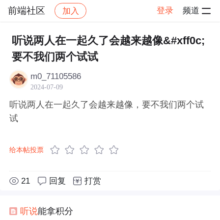
前端社区
登录
频道
加入
帖子详情
社区
前端社区
感慨
听说两人在一起久了会越来越像&#xff0c;
要不我们两个试试
m0_71105586
2024-07-09
听说两人在一起久了会越来越像，要不我们两个试
试
给本帖投票
21
回复
打赏
听说
能拿积分