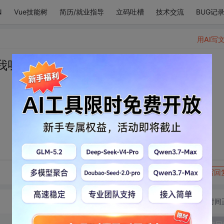
N
Vue技能树
简历/就业指导
立码吐槽
技术交流
BUG记
用AI写
“我呀我呀我呀”
转发到动态
举报
写回
切换为时间