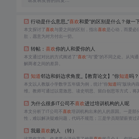
请发表友善的回复…
行动是什么意思_“
喜欢
和爱”的区别是什么？做一
本文探讨了
喜欢
与爱之间的区别，指出
喜欢
是心动，而爱必
肚，愿意为对方付出一切。
转帖：
喜欢
你的人和爱你的人
本文通过对比的方式阐述了“
喜欢
”与“爱”的不同之处。从
解两者之间的差异。
知道
邻边和斜边求角度_【教育论文】“你
知道
吗？
本文以人教版小学数学五年级为例，统计“你
知道
吗”版块内
维。教师可通过以需激思、读史明思、留白创思等方式，将
为什么很多IT公司不
喜欢
进过培训机构的人呢
本文分析了IT公司不
喜欢
培训机构出来的人的原因。一是部分
性，难以解决疑难问题，代码不规范；三是学员期望薪资过
我最
喜欢
的人 （转）
这篇作文中，作者黄小洋分享了他最
喜欢
的几个人，包括一