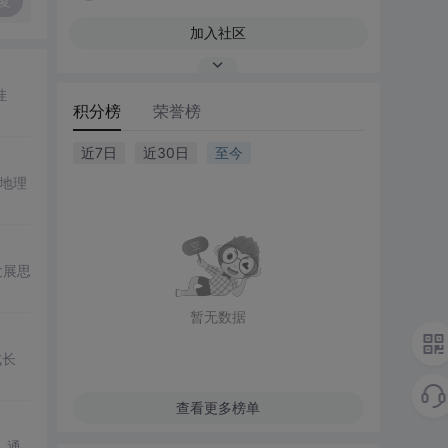
复
加入社区
挂
积分榜
荣誉榜
近7日
近30日
至今
地理
发展思
暂无数据
成长
查看更多榜单
。通