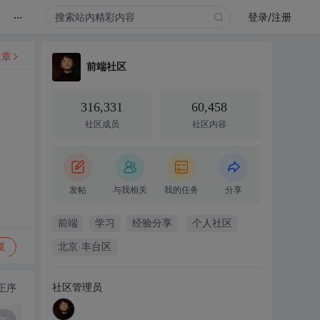
...
录
登录/注册
文章
前端社区
316,331
60,458
社区成员
社区内容
发帖
与我相关
我的任务
分享
前端
学习
经验分享
个人社区
复
北京·丰台区
社区管理员
正序