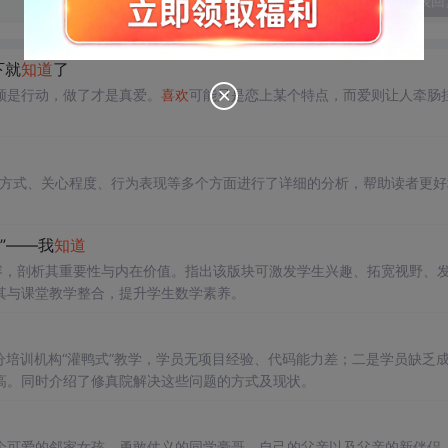
发表回
下就
知道
了
须是行动，做了才是真爱。
喜欢
可能只是恋上某个特点，而爱则让人牵肠
沟通方式、关心程度、行为表现等多个方面进行了详细的分析，帮助读者更好
”——我
知道
容，剖析其重要性与内在价值。指出该版块可激发学生兴趣、拓宽视野、
其与课堂教学整合，提升学生数学素养。
培训机构“灌鸭式”教学，学员无项目经验、代码能力差；二是学员缺乏
高。同时介绍了修真院解决这些问题的方式及现状。
个可爱的邻家女孩、勇敢仗义的同学豪哥、自己的父亲以及父亲的新伴侣