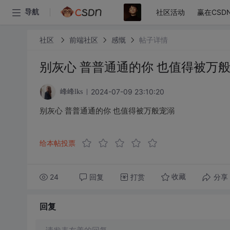
社区活动
赢在CSD
导航
社区
前端社区
感慨
帖子详情
别灰心 普普通通的你 也值得被万
2024-07-09 23:10:20
峰峰lks
别灰心 普普通通的你 也值得被万般宠溺
给本帖投票
24
回复
打赏
分享
收藏
回复