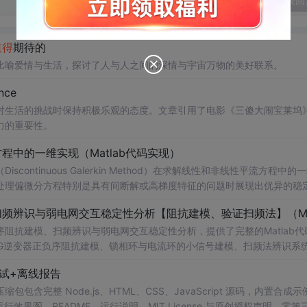
发表回
值得
期待的
比喻爱情与生活，探讨了人与人之间的深情与宇宙万物的美好联系。
nce
对生活的挑战时保持积极乐观的态度。文章引用了电影《三傻大闹宝莱坞
力的重要性。
中的一维实现（Matlab代码实现）
ntinuous Galerkin Method）在求解线性和非线性平流方程中的
在处理偏微分方程特别是具有间断解或高梯度特征的问题时展现出优异的稳
时间推进机制以及边界条件的处理方式，通过具体编程实例展示如何在M
可靠性。此外，文章还强调科研工作中“借力”与创新思维的重要性，鼓励
阻抗建模、扫频辨识与弱电网交互稳定性分析，提供了完整的Matlab代
法的基本理论与
网VSG逆变器正负序阻抗建模、锁相环与电流环的小信号建模、扫频法辨识系
线性平流方程的数值模拟实验；③ 将该方法作为基础算法应用于高分辨率数
器与电网交互稳定性的仿真验证全过程。通过理论推导与仿真实践相结合
试+离线报告
; 适合人群：具备电力电子、自动控制理论基础，熟悉Matlab/Simu
间步长等方式观察算法表现，从而深化对数值稳定性与计算精度之间平衡关
研究生、科研人员及工程师。; 使用场景及目标：① 复现博士论文中关
完整 Node.js、HTML、CSS、JavaScript 源码，内置合成示
扫频法（Frequency Scan）在实际系统中的应用技巧；③ 利用提
0 运行效果图、README、运行说明、MIT License 与原创授权声明。零第