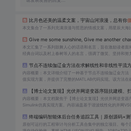
请发表友善的回复…
比月色还美的温柔文案，宇宙山河浪漫，总有你
本文集合了一系列充满浪漫与哲思的情感文案，用星辰大海
Give me some sunshine, Give me another cha
本文汇集了一系列鼓舞人心的话语和名言，旨在激励读者面
经典台词以及村上春树等人的名言，强调了微笑、坚持和努
节点不连续伽辽金方法在求解线性和非线性平流方程
内容概要：本文详细介绍了一种基于节点不连续伽辽金方法（Disco
值实现方案，并提供了完整的MATLAB代码实现。该方法
和精度。文中系统阐述了算法的核心原理、空间离散化策略、
AB环境中实现该数值方法，并辅以典型算例验证其有效性和
者在夯实理论基础的同时勇于探索新思路。; 适合人群：具备偏微分方程数值解法基础知识、熟悉MATLAB编程，从事计算数学、流体力
内容概要：本文档聚焦于【博士论文复现】光伏并网逆变器序
学、物理建模及相关领域的研究生、科研人员及工程技术开发者。; 使用场景及目标：① 学习并掌握节点不连续伽辽金方
Simulink仿真实现方案。内容涵盖基于谐波线性化的并
实现流程；② 利用所提供的MATLAB代码开展线性和非
抗、奈奎斯特稳定性判据的应用，以及在弱电网条件下逆变
终端编码智能体后台任务追踪工具｜原创源码+测
拟、守恒律方程求解等科研项目中的扩展与改进； 阅读建议：建议读者结合经典数值分析教材深入理解DG方法的数学背景，逐段调试并运
助读者掌握新能源并网系统稳定性分析的核心技术与工程实现方法。
行所附MATLAB代码，通过调整初始条件、网格划分和时
k环境，从事新能源发电、并网控制或电力系统稳定性研究的
原创可运行的工程审计与分析工具合集中的独立项目。每个压缩包包含
理解。
伏并网逆变器阻抗建模与稳定性分析的关键实验；② 学习并掌握
项自动化验收、离线 HTML/JSON/SVG 报告、1080×72