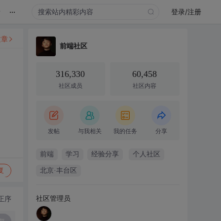
...
录
登录/注册
文章
前端社区
316,330
60,458
社区成员
社区内容
发帖
与我相关
我的任务
分享
前端
学习
经验分享
个人社区
复
北京·丰台区
社区管理员
正序