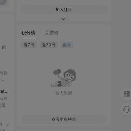
复
加入社区
积分榜
荣誉榜
近7日
近30日
至今
》的
一维数
定性
ATL
【博士论文复现】光伏并网逆变器序阻抗建模、扫频辨识与弱电网交互稳定性分析【阻抗建模、验证扫频法】（Matlab代码、Simulink仿真实现）
研究
暂无数据
码与
统阻
值模
，帮
lin
查看更多榜单
系的
于光
例、3
供的
三方