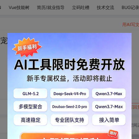
N
Vue技能树
简历/就业指导
立码吐槽
技术交流
BUG记
用AI写
般宠溺
转发到动态
举报
写回
切换为时间