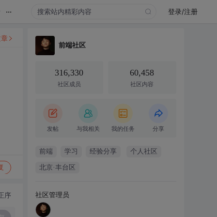
...
录
登录/注册
文章
前端社区
316,330
60,458
社区成员
社区内容
发帖
与我相关
我的任务
分享
前端
学习
经验分享
个人社区
复
北京·丰台区
社区管理员
正序