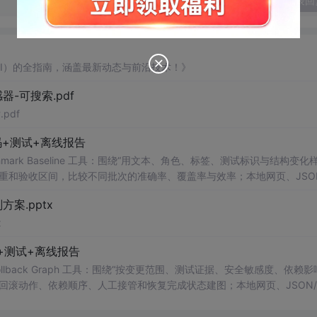
发表回
AI）的全指南，涵盖最新动态与前沿技术！》
器-可搜索.pdf
pdf
+测试+离线报告
uditor Benchmark Baseline 工具：围绕“用文本、角色、标签、测试标识与结构变
重和验收区间，比较不同批次的准确率、覆盖率与效率；本地网页、JSON
测试、可复现示例、HTML/JSON/SVG离线报告、1080×720运行效
案.pptx
。适合开发者进行工程预检、质量审查和交付复核；Node.js 18+可直接运
x
码+测试+离线报告
s Scorer Rollback Graph 工具：围绕“按变更范围、测试证据、安全敏感度、依赖
回滚动作、依赖顺序、人工接管和恢复完成状态建图；本地网页、JSON/
、可复现示例、HTML/JSON/SVG离线报告、1080×720运行效果
合开发者进行工程预检、质量审查和交付复核；Node.js 18+可直接运行，零