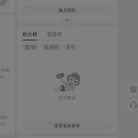
复
加入社区
积分榜
荣誉榜
近7日
近30日
至今
化样本评
/H
果
行，零
暂无数据
影响和
HTM
查看更多榜单
图、R
第三方