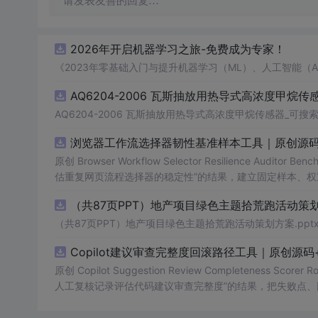
请发表友善的回复…
2026年开启机器学习之旅-免费成为专家！
《2023年零基础入门与提升机器学习（ML）、人工智能（
AQ6204-2006 瓦斯抽放用热导式高浓度甲烷传感
AQ6204-2006 瓦斯抽放用热导式高浓度甲烷传感器_可搜索.
浏览器工作流选择器韧性基准样本工具｜原创源码
原创 Browser Workflow Selector Resilience A
估重复网页流程选择器的稳定性”的结果，建立固定样本、权
TML/SVG报告、测试与示例。压缩包包含完整源码、3项自动化
（共87页PPT）地产项目绿色主题拾荒跑活动策划方
图、README、运行说明、MIT License及原创授权声明
第三方运行依赖。
（共87页PPT）地产项目绿色主题拾荒跑活动策划方案.ppt
Copilot建议审查完整度回滚路径工具｜原创源
原创 Copilot Suggestion Review Completenes
人工复核记录评估代码建议审查完整度”的结果，把失败点、
L/SVG报告、测试与示例。压缩包包含完整源码、3项自动化测试
EADME、运行说明、MIT License及原创授权声明。适