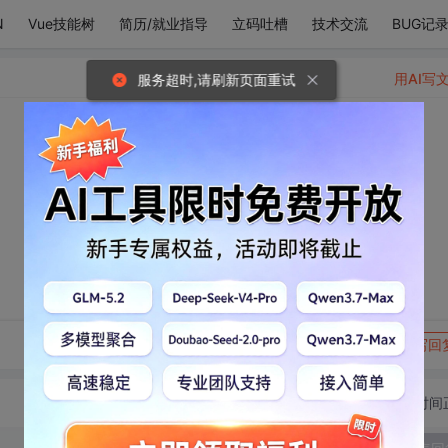
N
Vue技能树
简历/就业指导
立码吐槽
技术交流
BUG记
用AI写
服务超时,请刷新页面重试
转发到动态
举报
写回
切换为时间