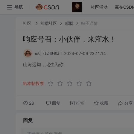
社区活动
赢在CSD
导航
社区
前端社区
感慨
帖子详情
响应号召：小伙伴，来灌水！
2024-07-09 23:11:14
m0_71248402
山河远阔，此生为你
给本帖投票
28
回复
打赏
分享
收藏
回复