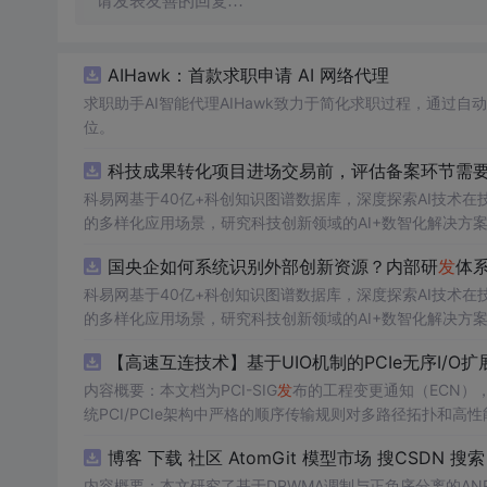
请发表友善的回复…
AIHawk：首款求职申请 AI 网络代理
求职助手AI智能代理AIHawk致力于简化求职过程，通过
位。
科技成果转化项目进场交易前，评估备案环节需要准
科易网基于40亿+科创知识图谱数据库，深度探索AI技术
的多样化应用场景，研究科技创新领域的AI+数智化解决方
国央企如何系统识别外部创新资源？内部研
发
体
科易网基于40亿+科创知识图谱数据库，深度探索AI技术
的多样化应用场景，研究科技创新领域的AI+数智化解决方
【高速互连技术】基于UIO机制的PCIe无序I
内容概要：本文档为PCI-SIG
发
布的工程变更通知（ECN），介绍
统PCI/PCIe架构中严格的顺序传输规则对多路径拓扑和高性
规则，允许请求方（Requester）自主管理数据顺序，支
O
内容概要：本文研究了基于DPWMA调制与正负序分离的A