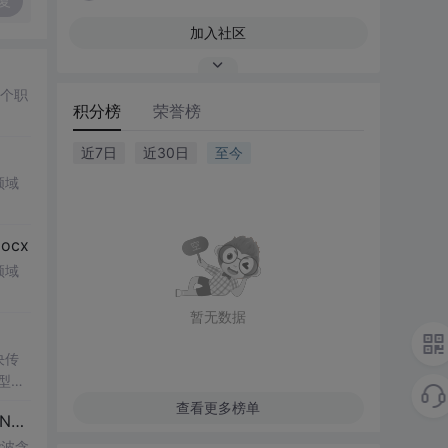
复
加入社区
多个职
积分榜
荣誉榜
近7日
近30日
至今
领域
cx
领域
暂无数据
决传
类型和
UI
查看更多榜单
博客 下载 社区 AtomGit 模型市场 搜CSDN 搜索 AI 搜索 会员中心 创作中心 基于DPWMA调制与正负序分离的ANPC三电平并网逆变器前馈控制策略研究（Simulink仿真实现）
谐波含