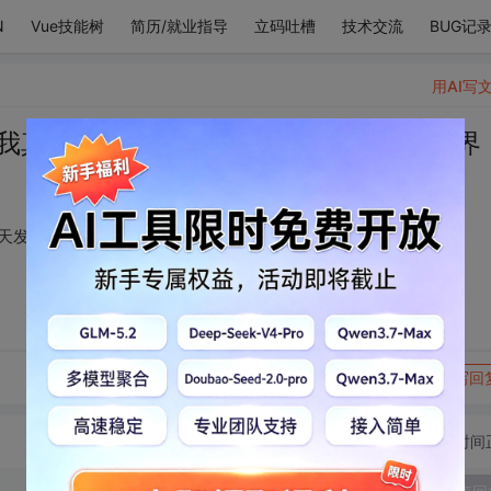
N
Vue技能树
简历/就业指导
立码吐槽
技术交流
BUG记
用AI写
我真的无语 要发就天天发 这是在拯救世界
天发 这是在拯救世界
转发到动态
举报
写回
切换为时间