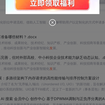
发表回
自动化职位申请流程。借助人工智能，它能够帮助用户以定制化的方式申请
备哪些材料？.docx
在技术转移、成果转化、技术经纪、知识产权、产业创新、科技招商等垂直
案，推动科技创新与产业创新智能化
发
展。
系完善，但对外部高校、中小科技企业技术能力缺乏动态认知。.do
在技术转移、成果转化、技术经纪、知识产权、产业创新、科技招商等垂直
案，推动科技创新与产业创新智能化
发
展。
/O扩展：多路径架构下内存请求的高性能传输与排序控制方案设计
了名为“无序输入/输出（Unordered I/O, UIO）”的新功能，旨在解
能IO系统的限制。UIO基于Flit模式，定义了一套新的TLP（事务层包）
持多路径路由、提升系统效率并兼容现有生产者-消费者模型。文档详细说明了
NPC三电平并网逆变器前馈控制策略，旨在解决传统三电平逆变器存在的