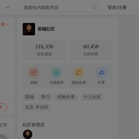
...
录
登录/注册
文章
前端社区
316,330
60,458
社区成员
社区内容
发帖
与我相关
我的任务
分享
前端
学习
经验分享
个人社区
复
北京·丰台区
社区管理员
正序