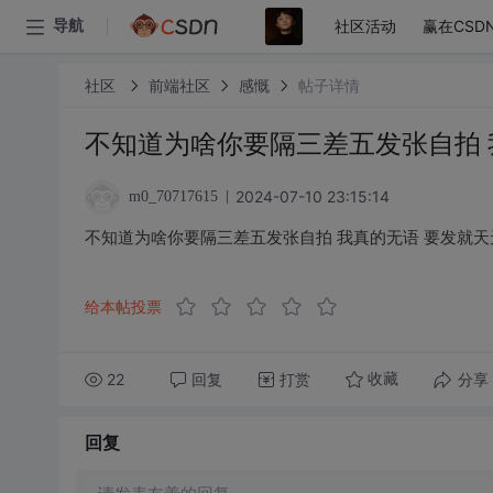
社区活动
赢在CSD
导航
社区
前端社区
感慨
帖子详情
不知道为啥你要隔三差五发张自拍 
2024-07-10 23:15:14
m0_70717615
不知道为啥你要隔三差五发张自拍 我真的无语 要发就天
给本帖投票
22
回复
打赏
分享
收藏
回复