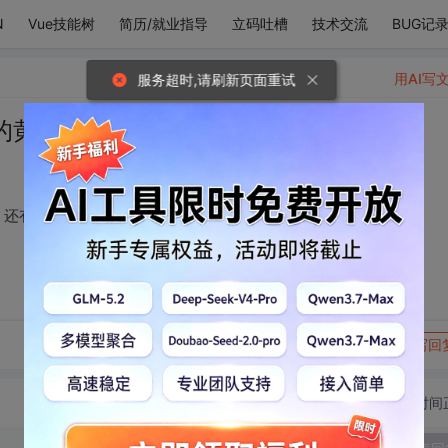
N
Vue技能树
简历/就业指导
立码吐槽
技术交流
BUG记
用AI写
服务超时,请刷新页面重试
的黄昏，冬日的太阳，还有每天的你
，还有每天的你
转发到动态
举报
写回
切换为时间