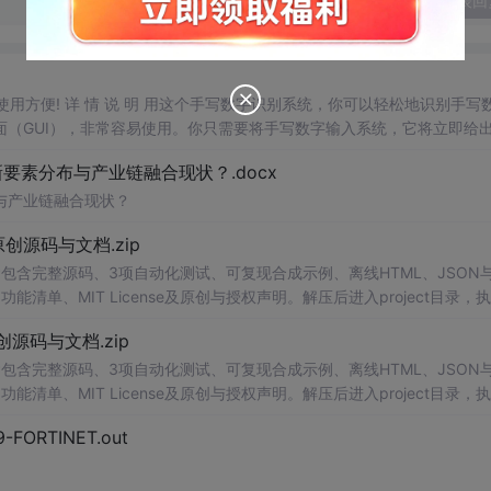
发表回
，使用方便! 详 情 说 明 用这个手写数字识别系统，你可以轻松地识别手写
（GUI），非常容易使用。你只需要将手写数字输入系统，它将立即给
、工作还是日常生活，都能为你提供快速和准确的识别服务。它是一个非
素分布与产业链融合现状？.docx
与产业链融合现状？
.0-原创源码与文档.zip
包含完整源码、3项自动化测试、可复现合成示例、离线HTML、JSON与
能清单、MIT License及原创与授权声明。解压后进入project目录，执
告，也可通过本地静态服务器打开网页。运行时零第三方依赖，不包含热点产品或开源
.0-原创源码与文档.zip
。适合前端开发、AI应用工程、测试审计和课程实践。
包含完整源码、3项自动化测试、可复现合成示例、离线HTML、JSON与
能清单、MIT License及原创与授权声明。解压后进入project目录，执
告，也可通过本地静态服务器打开网页。运行时零第三方依赖，不包含热点产品或开源
29-FORTINET.out
。适合前端开发、AI应用工程、测试审计和课程实践。