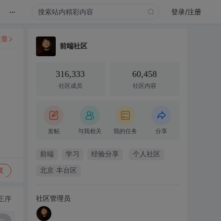
...
录
登录/注册
文章
前端社区
316,333
60,458
社区成员
社区内容
发帖
与我相关
我的任务
分享
前端
学习
经验分享
个人社区
复
北京·丰台区
社区管理员
正序