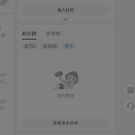
复
加入社区
数
积分榜
荣誉榜
出准确
常方
近7日
近30日
至今
SV
行np
项目
暂无数据
SV
行np
项目
查看更多榜单