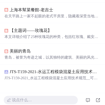
的变化历程，每个
名字
背后都有着独特的故事和意义。
上海本幫菜餐館-老吉士
在天平路上一家不起眼的老式平房里，隐藏着深受当地人
喜爱的老吉士本幫菜餐馆。这里提供浓油赤酱、咸淡适中
的上海地道美食，如辣子鸡、上海菜饭等。不预订可能难
【主题词——玫瑰花】
以享用，但幸运的是，作者在附近散步时意外发现并品尝
了这里的美味。老吉士营业时间为11:00-15:00和17:00-24:0
本文详细介绍了25种玫瑰花的种类，包括红玫瑰、戴安
0，位于中国上海市天平路41号，靠近交通大学地铁站。
娜、艳粉、白玫瑰等，以及如何区分玫瑰与月季的方法。
通过花色、花型、香味等特性，帮助读者了解各种玫瑰的
美丽的青岛
独特之处。
青岛，被誉为奇迹之城，以其独特的建筑、美丽的风光和
深厚的文化底蕴吸引着无数游客。从基督教堂到八大关，
再到栈桥与奥帆基地，这座城市的每一个角落都散发着迷
JTS-T159-2021-水运工程模袋混凝土应用技术规范-可搜索.pdf
人的魅力。这里是生活的安逸之地，时光在这里仿佛静
止，让人感受到前所未有的宁静与美好。
JTS-T159-2021_水运工程模袋混凝土应用技术规范__可搜
索.pdf
说点什么…