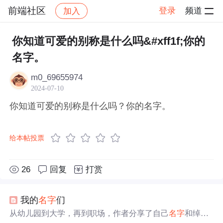
前端社区
登录
频道
加入
帖子详情
社区
前端社区
感慨
你知道可爱的别称是什么吗&#xff1f;你的
名字。
m0_69655974
2024-07-10
你知道可爱的别称是什么吗？你的名字。
给本帖投票
26
回复
打赏
我的
名字
们
从幼儿园到大学，再到职场，作者分享了自己
名字
和绰号