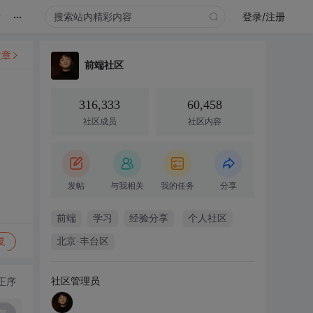
...
录
登录/注册
文章
前端社区
316,333
60,458
社区成员
社区内容
发帖
与我相关
我的任务
分享
前端
学习
经验分享
个人社区
复
北京·丰台区
社区管理员
正序