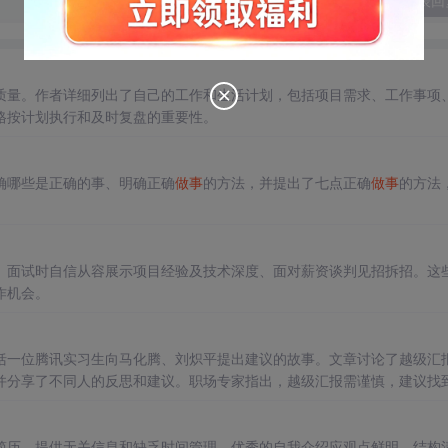
发表回
质量。作者详细列出了自己的工作和生活计划，包括项目需求、工作事项
格按计划执行和及时复盘的重要性。
确哪些是正确的事、明确正确
做事
的方法，并提出了七点正确
做事
的方法
、面试时自信从容展示项目经验及技术深度、面对薪资谈判见招拆招。这
作机会。
括一位腾讯实习生向马化腾、刘炽平提出建议的故事。文章讨论了越级汇
并分享了不同人的反思和建议。职场专家指出，越级汇报需谨慎，建议找
重。
简历、提供无关信息和缺乏时间管理。优秀的自我介绍应观点鲜明、结构