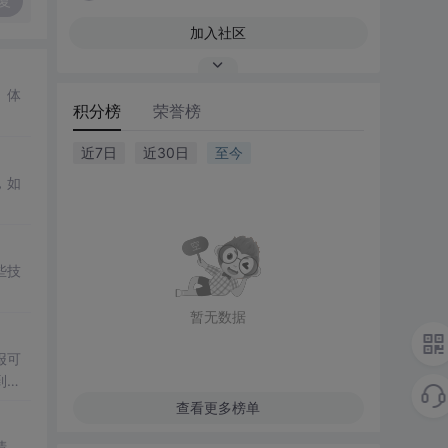
复
加入社区
、体
积分榜
荣誉榜
近7日
近30日
至今
，如
些技
暂无数据
报可
到合
查看更多榜单
清