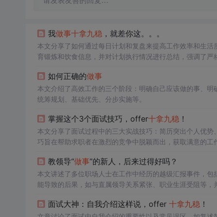
请发表友善的回复…
我
做事
十拿九稳
，就差你这。。。
本文分享了如何通过每日计划和复盘来提高工作效率和生活
育锻炼和饮食信息，并对计划执行情况进行总结，强调了严
如何正确的
做事
本文介绍了高效工作的三个阶段：明确自己应该做的事、明
统筹规划、基础优先、分步实施等。
掌握这个3个面试技巧，offer
十拿九稳
！
本文分享了面试过程中的三大实战技巧：简历突出个人优势
巧旨在帮助求职者在激烈的竞争中脱颖而出，获取满意的工
教领导“
做事
”的新人，后来过得好吗？
本文讲述了多位职场人士在工作中经历的越级汇报事件，包
能导致的后果，如与直属领导关系紧张、职业生涯受阻等，
适的方式和时机提出意见，同时保持对职场规则的理解和尊
面试大神：自我介绍这样说，offer
十拿九稳
！
文章讨论了面试中自我介绍的重要性以及常见误区，如复述