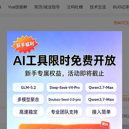
N
Vue技能树
简历/就业指导
立码吐槽
技术交流
BUG记
用AI写
。
转发到动态
举报
写回
切换为时间