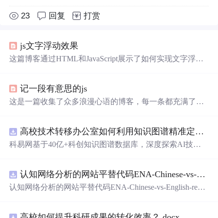
23
回复
打赏
js文字浮动效果
这篇博客通过HTML和JavaScript展示了如何实现文字浮动
的效果。作者利用CSS设置元素的绝对定位，JavaScript则
用来随机生成文字的初始位置和透明度变化，营造出文字
记一段有意思的js
在页面上随机飘动的视觉效果。此外，文中还包含了对CS
S样式和JavaScript事件监听的运用，增加了互动性和趣味
这是一篇收集了众多浪漫心语的博客，每一条都充满了甜
性。
蜜和温情，表达了作者对某人的深深喜爱。从星辰大海到
日常生活，从诗词歌赋到甜蜜日常，字里行间透露出对你
高校技术转移办公室如何利用知识图谱精准定位产业需求与技术适配点？.docx
的独特情感，仿佛每个瞬间都因你而闪耀。这些话语如同
繁星，照亮了平凡的日子，让人感受到爱的力量和美好。
科易网基于40亿+科创知识图谱数据库，深度探索AI技术
在技术转移、成果转化、技术经纪、知识产权、产业创
新、科技招商等垂直领域的多样化应用场景，研究科技创
认知网络分析的网站平替代码ENA-Chinese-vs-English-reproducible.zip
新领域的AI+数智化解决方案，推动科技创新与产业创新
智能化发展。
认知网络分析的网站平替代码ENA-Chinese-vs-English-repro
ducible.zip
高校如何提升科研成果的转化效率？.docx