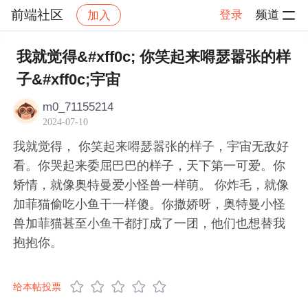
前端社区
登录
频道
加入
帖子详情
社区
前端社区
感慨
我就觉得&#xff0c; 你笑起来嘚瑟嚣张的样
子&#xff0c;宇宙
m0_71155214
2024-07-10
我就觉得， 你笑起来嘚瑟嚣张的样子，宇宙无敌好
看。你哭起来委屈巴巴的样子，天下第一可爱。你
矫情，就像奥特曼爱小怪兽一样萌。 你炸毛，就像
加菲猫偷吃小鱼干一样傻。你撒娇呀，奥特曼小怪
兽加菲猫甚至小鱼干都打成了一团，他们也想替我
抱抱你。
给本帖投票