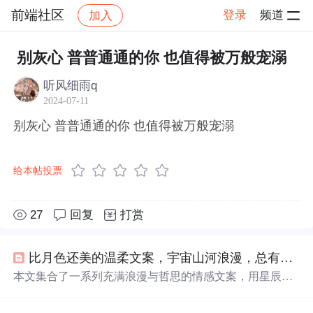
前端社区
登录
频道
加入
帖子详情
社区
前端社区
感慨
别灰心 普普通通的你 也值得被万般宠溺
听风细雨q
2024-07-11
别灰心 普普通通的你 也值得被万般宠溺
给本帖投票
27
回复
打赏
比月色还美的温柔文案，宇宙山河浪漫，总有你
值
本文集合了一系列充满浪漫与哲思的情感文案，用星辰大
海比喻爱情与生活，探讨了人与人之间的深情与宇宙万物
的美好联系。