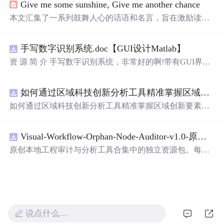
Give me some sunshine, Give me another chance
本文汇集了一系列鼓舞人心的话语和名言，旨在激励读者
面对生活的挑战时保持积极乐观的态度。文章引用了电影
《三傻大闹宝莱坞》的经典台词以及村上春树等人的名
手写数字识别系统.doc【GUI设计Matlab】
言，强调了微笑、坚持和努力的重要性。
资 源 简 介 手写数字识别系统，非常好的啊!带有GUI界
面，使用方便! 详 情 说 明 用这个手写数字识别系统，你可
以轻松地识别手写数字。这个系统不仅功能强大，而且还
如何通过区域科技创新分析工具精准掌握区域创新要素分布与产业链融合现状？.docx
带有直观的图形用户界面（GUI），非常容易使用。你只
需要将手写数字输入系统，它将立即给出准确的识别结
如何通过区域科技创新分析工具精准掌握区域创新要素分
果。这个系统可以在各种场景中使用，无论是学校、工作
布与产业链融合现状？
还是日常生活，都能为你提供快速和准确的识别服务。它
是一个非常方便和实用的工具，你一定会喜欢它的！
Visual-Workflow-Orphan-Node-Auditor-v1.0-原创源码与文档.zip
原创本地工程审计与分析工具合集中的独立资源包。每个
ZIP包含完整源码、3项自动化测试、可复现合成示例、离
线HTML、JSON与SVG报告、1080×720真实运行效果图、
README、运行说明、功能清单、MIT License及原创与授
权声明。解压后进入project目录，执行npm test验证算法，
执行npm run report生成报告，也可通过本地静态服务器打
说点什么…
开网页。运行时零第三方依赖，不包含热点产品或开源项
目源码、Logo、官方截图、论文、生产日志或其他受限素