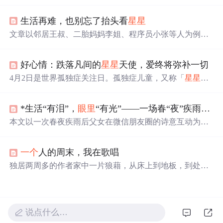
计，提供清新游戏体验。游戏包含经典、限时和限步模
式，以及炸弹、换色等道具，增强游戏性。独特的扁平化
生活再难，也别忘了抬头看
星星
设计和游戏音效，使其成为移动游戏的新亮点。
文章以邻居王叔、二胎妈妈李姐、程序员小张等人为例，
阐述人们在生活、职场等方面面临的困境。指出希望藏在
细微处，抬头看
星星
能给心灵喘息，带来转机。还给出建
好心情：跌落凡间的
星星
天使，爱终将弥补一切
立收集册、短暂抽离放松、构建行动清单三个寻找希望的
方法，鼓励怀揣希望跨越困境。
4月2日是世界孤独症关注日。孤独症儿童，又称「
星星
的
孩子」，面临社交障碍、交流困难和兴趣狭窄等问题。遗
传和环境因素可能导致孤独症，目前尚无特效药物，但早
*生活“有泪”，
眼里
“有光”——一场春“夜”疾雨后和女儿的“对话”
期干预和康复训练可显著改善他们的生活质量。家庭在康
复过程中扮演关键角色，然而也面临着巨大的经济和心理
本文以一次春夜疾雨后父女在微信朋友圈的诗意互动为切
压力。社会的理解与关爱对于孤独症群体至关重要。
入点，将日常生活观察、文学表达与信息技术概念进行创
造性类比：将‘水花’‘
星星
’等意象视为变量，情感流动视作
一个
人的周末，我在歌唱
算法，跨代际理解类比API接口，提出‘感应式编程’这一独
特观点。文中融合DeepSeek/Kimi等AI模型对文本的赏析反
独居两周多的作者家中一片狼藉，从床上到地板，到处是
馈，并关联Python学习资源与编程思维本质，强调编程即
酒瓶、烟灰、霉变的食物和未洗的衣物。面对这种混乱局
观察—处理—表达—连接的认知过程。
面，作者通过阅读历史书籍、安装音响和进行个人歌唱等
活动，寻求内心的平静与自我救赎。文章探讨了个人在现
代社会中的孤独感、对工业化生活的向往以及对田园生活
说点什么…
的复杂情感。