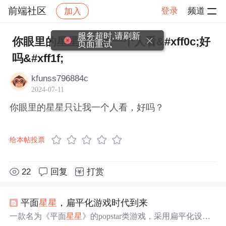
前端社区
登录
频道
加入
帖子详情
社区
前端社区
感慨
服务超时,请刷新
你眼里的星星只让我一个人看&#xff0c;好
页面重试
吗&#xff1f;
kfunss796884c
2024-07-11
你眼里的星星只让我一个人看，好吗？
给本帖投票
22
回复
打赏
平面
星星
，扁平化游戏时代到来
一款名为《平面
星星
》的popstar类游戏，采用扁平化设