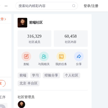
...
录
登录/注册
文章
前端社区
316,329
60,458
社区成员
社区内容
发帖
与我相关
我的任务
分享
前端
学习
经验分享
个人社区
复
北京·丰台区
社区管理员
正序