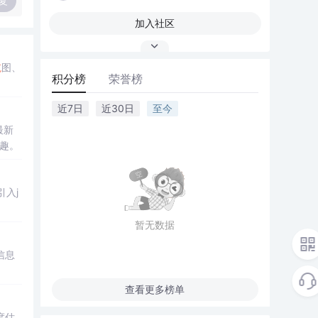
复
加入社区
航
图、
积分榜
荣誉榜
近7日
近30日
至今
最新
兴趣。
引入j
暂无数据
信息
查看更多榜单
度估