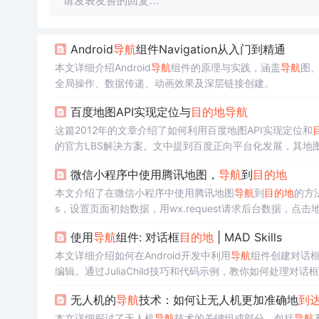
请发表友善的回复…
Android
导航
组件Navigation从入门到精通
本文详细介绍Android
导航
组件的原理与实践，涵盖
导航
图
全局操作、数据传递、动画效果及深层链接创建。
百度地图API实现定位与
目的地
导航
这篇2012年的文章介绍了如何利用百度地图API实现定位和
的官方LBS解决方案。文中提到百度正向平台化发展，其地图
微信小程序中使用腾讯地图，
导航
到
目的地
本文介绍了在微信小程序中使用腾讯地图
导航
到
目的地
的方
s，设置页面初始数据，用wx.request请求后台数据，点击
使用
导航
组件: 对话框
目的地
| MAD Skills
本文详细介绍如何在Android开发中利用
导航
组件创建对话
编辑。通过JuliaChild技巧和代码示例，教你如何处理对话框
无人机的
导航
技术：如何让无人机更加准确地
到
本文详细探讨了无人机
导航
技术的关键组成部分，包括
导航