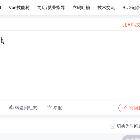
N
Vue技能树
简历/就业指导
立码吐槽
技术交流
BUG记
用AI写
地
转发到动态
举报
写回
切换为时间