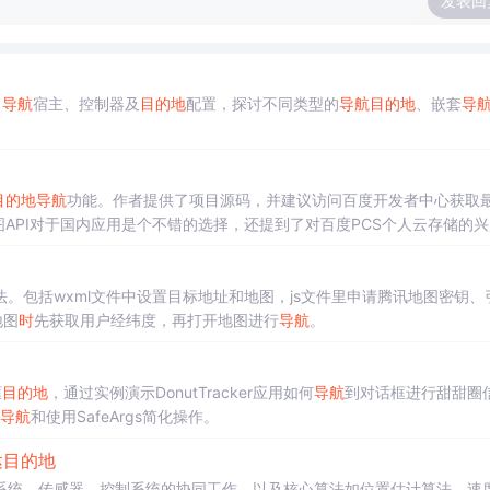
发表回
、
导航
宿主、控制器及
目的地
配置，探讨不同类型的
导航
目的地
、嵌套
导
目的地
导航
功能。作者提供了项目源码，并建议访问百度开发者中心获取
API对于国内应用是个不错的选择，还提到了对百度PCS个人云存储的
法。包括wxml文件中设置目标地址和地图，js文件里申请腾讯地图密钥、
地图
时
先获取用户经纬度，再打开地图进行
导航
。
框
目的地
，通过实例演示DonutTracker应用如何
导航
到对话框进行甜甜圈
导航
和使用SafeArgs简化操作。
达
目的地
系统、传感器、控制系统的协同工作，以及核心算法如位置估计算法、速