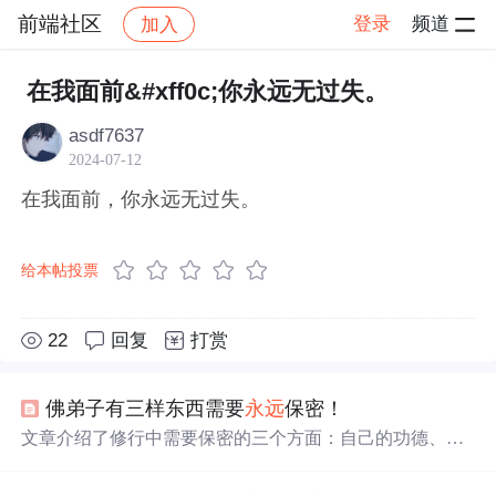
前端社区
登录
频道
加入
帖子详情
社区
前端社区
感慨
在我面前&#xff0c;你永远无过失。
asdf7637
2024-07-12
在我面前，你永远无过失。
给本帖投票
22
回复
打赏
佛弟子有三样东西需要
永远
保密！
文章介绍了修行中需要保密的三个方面：自己的功德、他
人的
过失
及未来的计划，并阐述了背后的原因与重要性。