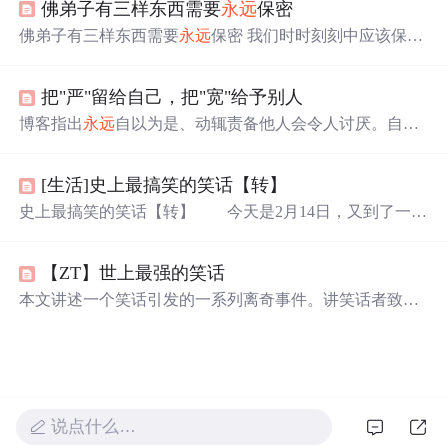
佛弟子有三样东西需要
永远
保密
佛弟子有三样东西需要
永远
保密 我们时时刻刻中应该保密
的有三种: 隐秘自己之功德， 隐秘他人之
过失
， 隐秘未来
之计划。 “隐秘自己之功德 ”，若按佛教的教规，自己即便
把"严"留给自己，把"宽"给予别人
具足很多功德，如严持净戒、具足智慧、具足禅定等诸多
不可思议的功德，也都不能在别人
面前
宣说，必须保密。
博客指出
永远
自以为是、动辄责备他人会令人讨厌。自私
若自己宣说自己功德，多半是五毒中我慢的显现，且别人
自利者的‘忠告’未必有正面影响，善意的忠告也可能招人
不一定对你生信心，反而会有各种各样的想法。 在未登不
误解。提醒人们给出忠告要顾全对方立场和面子，勿提对
退地前，真正具有的一些...
[生活]史上最搞笑的笑话【转】
方个性缺失，否则易造成反效果，引发反感和疏离。
史上最搞笑的笑话【转】 今天是2月14日，又到了一年
一度的愚人节了。我在这里祝所有的朋友愚人节快乐。那
天，我有个很好的朋友给我讲了个笑话，把我笑翻了，后
【ZT】世上最强的笑话
来由于肚子太疼而进了医院。医生在给我做手术之前，问
我为什么笑成这样啊，我就把那个笑话讲给他听。没想到
本文讲述一个笑话引发的一系列离奇事件。讲笑话者致医
他听到后狂笑不止，最后吐了很多白沫，抢救无效，死
生死亡被诉，法庭上众人听后也笑死。此事引发全国关
了。我真没想这样，可事情就发生了。很多时候就是这
注，总统想用笑话进行政治谋杀，后多国掌握该技术形
样，我们不想发生的事情，总是发生；我们
成‘笑平衡’。恐怖组织广播笑话致文明破坏，联合国将4月
1日设为愚人节。
说点什么…