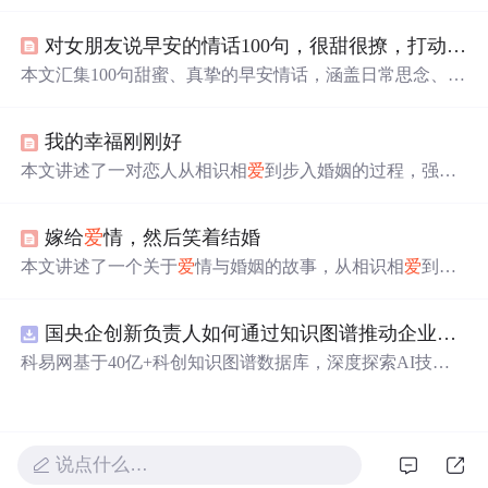
情的悸动到相伴一生的坚定，表达了深深的情感与不变的
承诺。每句话都充满深情，让人感受到
爱
情的美好。
对女朋友说早安的情话100句，很甜很撩，打动人心
本文汇集100句甜蜜、真挚的早安情话，涵盖日常思念、深
情告白、生活承诺与浪漫比喻等类型，语言简洁动人，适
用于情侣间晨间情感表达，强调
爱
意传递与情绪共鸣。
我的幸福刚刚好
本文讲述了一对恋人从相识相
爱
到步入婚姻的过程，强调
了在
爱
情中双方的努力和成长，以及面对生活挑战时的相
互扶持。文章描绘了两人共同经历的甜蜜与磨难，以及如
嫁给
爱
情，然后笑着结婚
何在平淡中找到幸福。
本文讲述了一个关于
爱
情与婚姻的故事，从相识相
爱
到共
同面对生活中的挑战，再到组建家庭、迎接新生命的过
程。强调了在平淡生活中寻找幸福的重要性。
国央企创新负责人如何通过知识图谱推动企业技术创新与外部资源高效对接？.docx
科易网基于40亿+科创知识图谱数据库，深度探索AI技术
在技术转移、成果转化、技术经纪、知识产权、产业创
新、科技招商等垂直领域的多样化应用场景，研究科技创
新领域的AI+数智化解决方案，推动科技创新与产业创新
智能化发展。
说点什么…