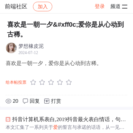
前端社区
登录
频道
加入
帖子详情
社区
前端社区
感慨
喜欢是一朝一夕&#xff0c;爱你是从心动到
古稀。
梦想橡皮泥
2024-07-12
喜欢是一朝一夕，爱你是从心动到古稀。
给本帖投票
20
回复
打赏
抖音计算机系表白,2019抖音最火表白情话，句句唯美深情！
本文汇集了一系列关于
爱
的誓言与承诺的话语，从一见钟