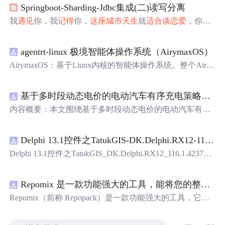
Springboot-Sharding-Jdbc集成(二)读写分离
我
遇见
你，我
记得
你，
这座
城市
天生
就
适合
谈恋爱
，你
天
生
就
适合
我的
灵魂
。 一.pom.xml 引入 <?xml version="1.0" e
ncoding="UTF-8"?> <project xmlns="http://maven.apache.org/
agentrt-linux 极境智能体操作系统（AirymaxOS）
POM/4.0.0" xmlns:xsi="http://www.w3.org/2001/XMLSchema-
instance" xsi:schemaLocation="http://maven.apache.org/POM/4.
AirymaxOS：基于Liunx内核的智能体操作系统。整个Airy
maxOS采用微内核思想进行构建，和AirymaxRT属于不同
层级，AirymaxRT可以基于AirymaxOS运行，效率更高，速
基于多时段动态电价的电动汽车有序充电策略优化（Matlab代码实现）
度更快，运行更稳定。
内容概要：本文围绕基于多时段动态电价的电动汽车有序
充电策略优化展开研究，提出一种结合动态电价机制的充
电调度方法，旨在通过优化充电行为缓解电网负荷压力并
Delphi 13.1控件之TatukGIS-DK.Delphi.RX12-116.1.42371.exe.zip
降低用户充电成本。文中系统设计了多时段电价模型，深
入分析其对电动汽车充电需求的引导机制，构建了兼顾经
Delphi 13.1控件之TatukGIS_DK.Delphi.RX12_116.1.42371.e
济性与电网友好性的优化调度模型，并基于Matlab平台进
xe.zip
行算法实现与仿真验证。通过对比多种场景下的充电负荷
曲线，验证了该策略在削峰填谷、提升可再生能源消纳能
Repomix 是一款功能强大的工具，能将您的整个代码库打包成单个 AI 友好型文件
力以及实现电网与用户双赢方面的有效性。研究进一步考
Repomix（前称 Repopack）是一款功能强大的工具，它能
虑了用户响应行为的不确定性，增强了模型在实际应用中
将您的整个代码库打包成一个单独的、人工智能友好的文
的鲁棒性与可行性。;
适合
人群：具备一定电力系统基础知
件。当您需要将代码库输入给大型语言模型（LLMs）或其