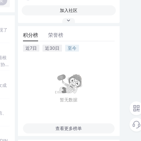
复
加入社区
现了
积分榜
荣誉榜
近7日
近30日
至今
最根
层协
女成
暂无数据
信、
查看更多榜单
DIN