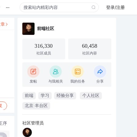
...
录
登录/注册
文章
前端社区
316,330
60,458
社区成员
社区内容
发帖
与我相关
我的任务
分享
前端
学习
经验分享
个人社区
复
北京·丰台区
社区管理员
正序