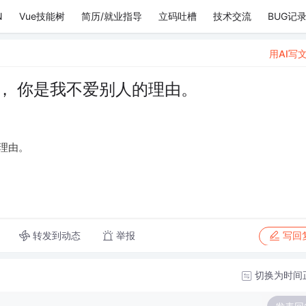
N
Vue技能树
简历/就业指导
立码吐槽
技术交流
BUG记
用AI写
， 你是我不爱别人的理由。
理由。
转发到动态
举报
写回
切换为时间