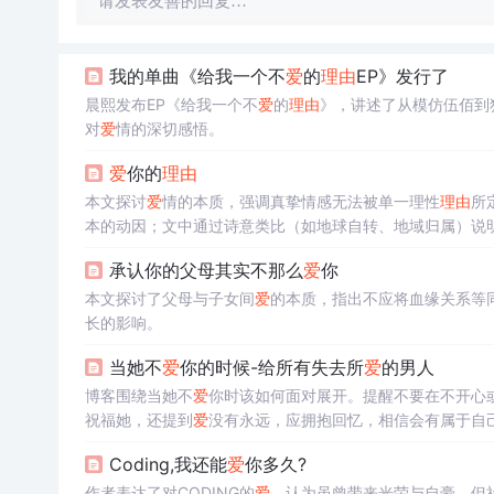
请发表友善的回复…
我的单曲《给我一个不
爱
的
理由
EP》发行了
晨熙发布EP《给我一个不
爱
的
理由
》，讲述了从模仿伍佰到
对
爱
情的深切感悟。
爱
你的
理由
本文探讨
爱
情的本质，强调真挚情感无法被单一理性
理由
所
本的动因；文中通过诗意类比（如地球自转、地域归属）说明
议’‘无条件触发机制’等隐喻性概念。
承认你的父母其实不那么
爱
你
本文探讨了父母与子女间
爱
的本质，指出不应将血缘关系等
长的影响。
当她不
爱
你的时候-给所有失去所
爱
的男人
博客围绕当她不
爱
你时该如何面对展开。提醒不要在不开心
祝福她，还提到
爱
没有永远，应拥抱回忆，相信会有属于自
Coding,我还能
爱
你多久?
作者表达了对CODING的
爱
，认为虽曾带来光荣与自豪，但