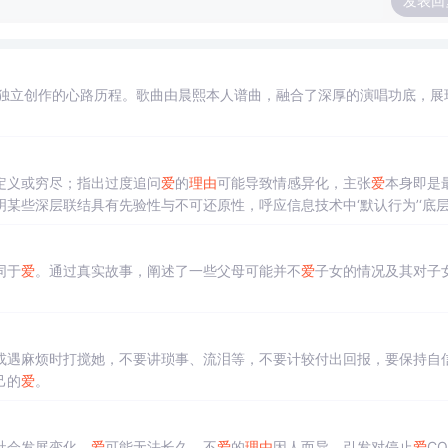
发表回
独立创作的心路历程。歌曲由晨熙本人谱曲，融合了深厚的演唱功底，展
定义或穷尽；指出过度追问
爱
的
理由
可能导致情感异化，主张
爱
本身即是
某些深层联结具有先验性与不可还原性，呼应信息技术中‘默认行为’‘底
同于
爱
。通过真实故事，阐述了一些父母可能并不
爱
子女的情况及其对子
或遇麻烦时打搅她，不要讲琐事、流泪等，不要计较付出回报，要保持自
己的
爱
。
社会发展变化，
爱
可能无法长久。不
爱
的
理由
因人而异，引发对停止
爱
CO